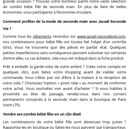
grande occasion ? Trouvez votre bonheur parmi notre vaste sélection
de combis bébé fille de seconde main. En plus de faire de belles
économies, vous participerez à l’économie circulaire.
Comment profiter de la mode de seconde main avec Jacadi Seconde
Vie ?
Comme tous les
vêtements
revendus sur
www.jacadi-secondevie.com
,
nos combinaisons pour bébé fille ont toutes fait l’objet d’un contrôle
strict. Vous ne trouverez que des pièces en parfait état. Quelques
petites imperfections sans conséquence peuvent subsister sur certaines
d’entre elles. Le cas échéant, cela vous est indiqué dans la fiche produit.
Prêt à embellir la garde-robe de votre enfant ? Créez votre compte en
quelques clics, puis faites votre shopping avant de valider votre
commande. Vous n’êtes pas sûr d’être à la maison à la réception de
votre colis ? Choisissez l’option « point relai » au moment de confirmer
votre achat. Vous souhaitez voir avant d’acheter ? Si vous habitez à
proximité ou êtes de passage, rendez-vous dans nos corners
permanents consacrés à la seconde main dans la boutique de Paris
Vavin (75).
Vendre ses combis bébé fille en un clin d’œil
Les combinaisons de votre bébé fille sont devenues trop justes ?
Rapportez-les en boutique ou faites-les-nous parvenir par transporteur,