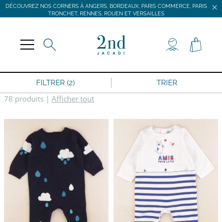
DÉCOUVREZ NOS CORNERS À ANGERS, BORDEAUX, PARIS COMMERCE, PARIS
TRONCHET, RENNES, ROUEN ET VERSAILLES
JACADI SECONDE VIE
LIVRAISON GRATUITE DÈS 59 € D'ACHAT *
DÉCOUVREZ NOS CORNERS À ANGERS, BORDEAUX, PARIS COMMERCE, PARIS
TRONCHET, RENNES, ROUEN ET VERSAILLES
FILTRER (2)
TRIER
78 produits
|
Afficher tout