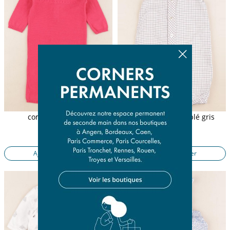
combinaison rose
combinaison doublé gris
6 mois
6 mois
14,50 €
17,90 €
Ajouter au panier
Ajouter au panier