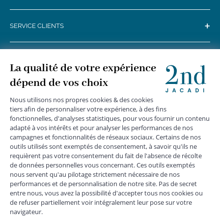
+
SERVICE CLIENTS
+
SUIVEZ-NOUS
MENTIONS LÉGALES
|
CGU
|
CGV
|
COOKIES
|
DONNÉES PERSONNELLES
*
Livraison express gratuite en point relais dès 59 € et à domicile dès 150
€ vers la France Métropolitaine
Les données collectées par la société JACADI, responsable
du traitement, sont nécessaires à l'envoi de newsletters, à la
création de compte, pour le traitement, le suivi et la livraison
de votre commande, ainsi que pour le suivi de votre
adhésion au programme fidélité. Conformément au
Règlement Européen 2016/679 du 27 avril 2016 sur la
protection des données personnelles, vous bénéficiez d'un