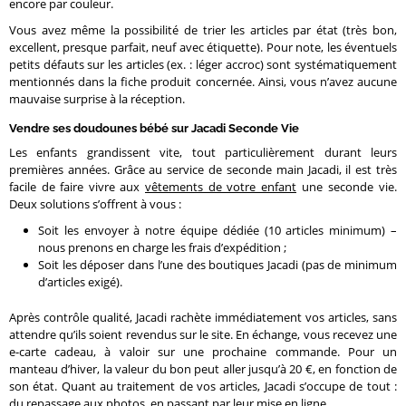
encore par couleur.
Vous avez même la possibilité de trier les articles par état (très bon,
excellent, presque parfait, neuf avec étiquette). Pour note, les éventuels
petits défauts sur les articles (ex. : léger accroc) sont systématiquement
mentionnés dans la fiche produit concernée. Ainsi, vous n’avez aucune
mauvaise surprise à la réception.
Vendre ses doudounes bébé sur Jacadi Seconde Vie
Les enfants grandissent vite, tout particulièrement durant leurs
premières années. Grâce au service de seconde main Jacadi, il est très
facile de faire vivre aux
vêtements de votre enfant
une seconde vie.
Deux solutions s’offrent à vous :
Soit les envoyer à notre équipe dédiée (10 articles minimum) –
nous prenons en charge les frais d’expédition ;
Soit les déposer dans l’une des boutiques Jacadi (pas de minimum
d’articles exigé).
Après contrôle qualité, Jacadi rachète immédiatement vos articles, sans
attendre qu’ils soient revendus sur le site. En échange, vous recevez une
e-carte cadeau, à valoir sur une prochaine commande. Pour un
manteau d’hiver, la valeur du bon peut aller jusqu’à 20 €, en fonction de
son état. Quant au traitement de vos articles, Jacadi s’occupe de tout :
du repassage aux photos, en passant par leur mise en ligne.