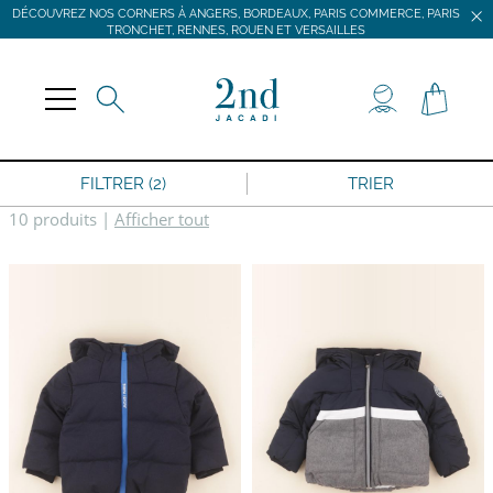
DÉCOUVREZ NOS CORNERS À ANGERS, BORDEAUX, PARIS COMMERCE, PARIS
TRONCHET, RENNES, ROUEN ET VERSAILLES
JACADI SECONDE VIE
LIVRAISON GRATUITE DÈS 59 € D'ACHAT *
DÉCOUVREZ NOS CORNERS À ANGERS, BORDEAUX, PARIS COMMERCE, PARIS
TRONCHET, RENNES, ROUEN ET VERSAILLES
FILTRER (2)
TRIER
10 produits
|
Afficher tout