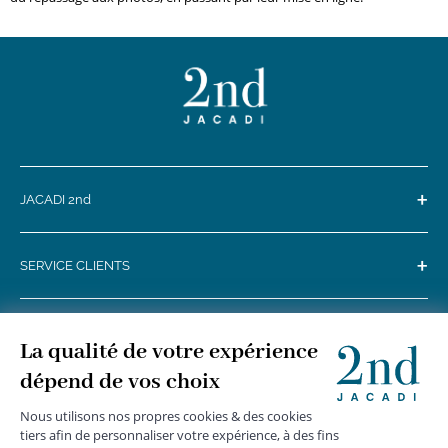
+
JACADI 2nd
+
SERVICE CLIENTS
+
SUIVEZ-NOUS
MENTIONS LÉGALES
|
CGU
|
CGV
|
COOKIES
|
DONNÉES PERSONNELLES
*
Livraison express gratuite en point relais dès 59 € et à domicile dès 150