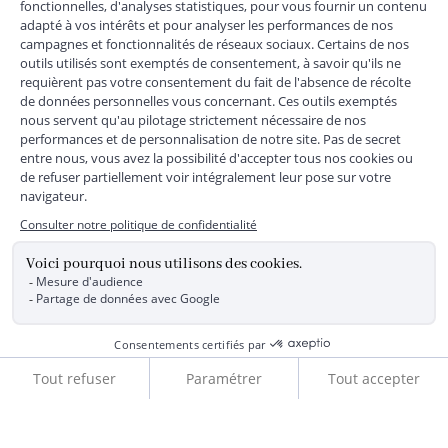
€ vers la France Métropolitaine
Les données collectées par la société JACADI, responsable
du traitement, sont nécessaires à l'envoi de newsletters, à la
création de compte, pour le traitement, le suivi et la livraison
de votre commande, ainsi que pour le suivi de votre
adhésion au programme fidélité. Conformément au
Règlement Européen 2016/679 du 27 avril 2016 sur la
protection des données personnelles, vous bénéficiez d'un
droit d'accès, d'édiction des directives anticipées, de
rectification, d'opposition, d'effacement, de portabilité ou de
limitation aux traitements de données vous concernant.
Vous pouvez exercer vos droits en écrivant à JACADI –
Service Clients – 2/10 Rue Chaptal, 92300 LEVALLOIS-
PERRET, FRANCE ou par email service-clients@jacadi.fr .
Pour plus d'informations, vous pouvez consulter notre
politique Données Personnelles
ou
Cookies
. JACADI SAS au
capital de 25 847 956,00 Euros, RCS Nanterre n°441 875 473,
siège social 2/10 Rue Chaptal, 92300 LEVALLOIS-PERRET,
FRANCE.