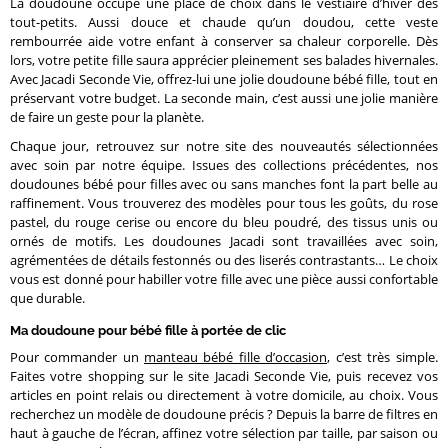
La doudoune occupe une place de choix dans le vestiaire d’hiver des
tout-petits. Aussi douce et chaude qu’un doudou, cette veste
rembourrée aide votre enfant à conserver sa chaleur corporelle. Dès
lors, votre petite fille saura apprécier pleinement ses balades hivernales.
Avec Jacadi Seconde Vie, offrez-lui une jolie doudoune bébé fille, tout en
préservant votre budget. La seconde main, c’est aussi une jolie manière
de faire un geste pour la planète.
Chaque jour, retrouvez sur notre site des nouveautés sélectionnées
avec soin par notre équipe. Issues des collections précédentes, nos
doudounes bébé pour filles avec ou sans manches font la part belle au
raffinement. Vous trouverez des modèles pour tous les goûts, du rose
pastel, du rouge cerise ou encore du bleu poudré, des tissus unis ou
ornés de motifs. Les doudounes Jacadi sont travaillées avec soin,
agrémentées de détails festonnés ou des liserés contrastants… Le choix
vous est donné pour habiller votre fille avec une pièce aussi confortable
que durable.
Ma doudoune pour bébé fille à portée de clic
Pour commander un
manteau bébé fille d’occasion
, c’est très simple.
Faites votre shopping sur le site Jacadi Seconde Vie, puis recevez vos
articles en point relais ou directement à votre domicile, au choix. Vous
recherchez un modèle de doudoune précis ? Depuis la barre de filtres en
haut à gauche de l’écran, affinez votre sélection par taille, par saison ou