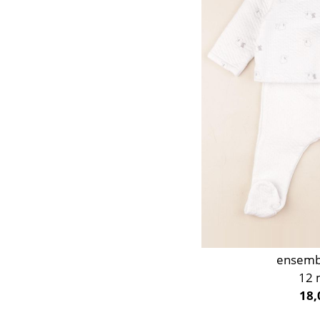
Or
Orange
Rose
Rouge
Taupe
Vert
Violet
ensemb
12 
18,