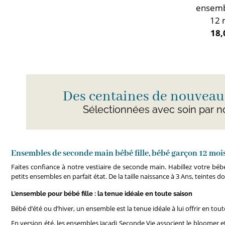
ensemb
12 
18,
Des centaines de nouveaut
Sélectionnées avec soin par n
Ensembles de seconde main bébé fille, bébé garçon 12 mois
Faites confiance à notre vestiaire de seconde main. Habillez votre bé
petits ensembles en parfait état. De la taille naissance à 3 Ans, teintes
L’ensemble pour bébé fille : la tenue idéale en toute saison
Bébé d’été ou d’hiver, un ensemble est la tenue idéale à lui offrir en t
En version été, les ensembles Jacadi Seconde Vie associent le bloomer et