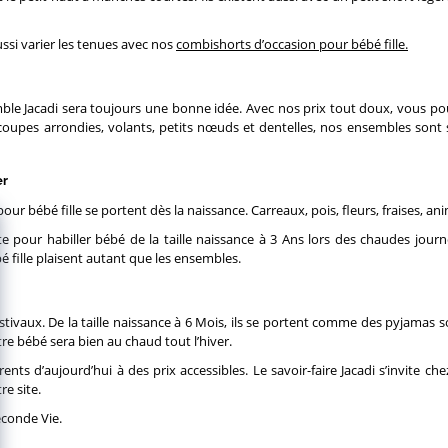
ssi varier les tenues avec nos
combishorts d’occasion pour bébé fille.
ble Jacadi sera toujours une bonne idée. Avec nos prix tout doux, vous po
, coupes arrondies, volants, petits nœuds et dentelles, nos ensembles son
er
 pour bébé fille se portent dès la naissance. Carreaux, pois, fleurs, fraises,
te pour habiller bébé de la taille naissance à 3 Ans lors des chaudes jour
 fille plaisent autant que les ensembles.
tivaux. De la taille naissance à 6 Mois, ils se portent comme des pyjamas sop
e bébé sera bien au chaud tout l’hiver.
nts d’aujourd’hui à des prix accessibles. Le savoir-faire Jacadi s’invite ch
re site.
econde Vie.