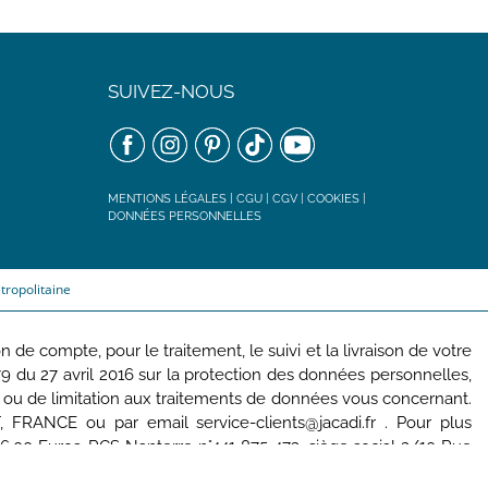
SUIVEZ-NOUS
MENTIONS LÉGALES
|
CGU
|
CGV
|
COOKIES
|
DONNÉES PERSONNELLES
tropolitaine
de compte, pour le traitement, le suivi et la livraison de votre
u 27 avril 2016 sur la protection des données personnelles,
lité ou de limitation aux traitements de données vous concernant.
FRANCE ou par email service-clients@jacadi.fr . Pour plus
6,00 Euros, RCS Nanterre n°441 875 473, siège social 2/10 Rue