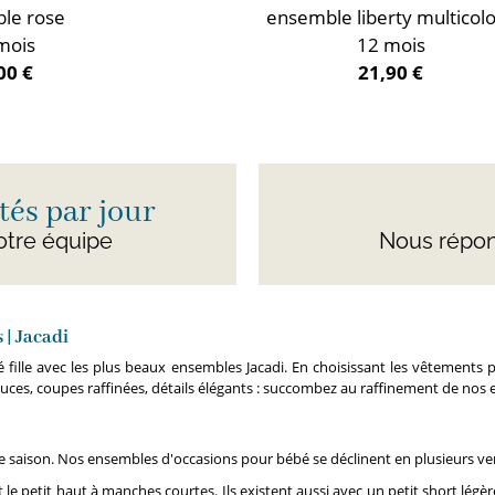
le rose
ensemble liberty multicol
mois
12 mois
00 €
21,90 €
és par jour
otre équipe
Nous répon
 | Jacadi
bé fille avec les plus beaux ensembles Jacadi. En choisissant les vêtemen
 douces, coupes raffinées, détails élégants : succombez au raffinement de nos
oute saison. Nos ensembles d'occasions pour bébé se déclinent en plusieurs v
 le petit haut à manches courtes. Ils existent aussi avec un petit short lég