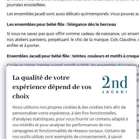
journées ensoleillées.
Les ensembles Jacadi sont aussi délicats qu’intemporels. Vous pouvez au
Les ensembles pour bébé fille : l’élégance dès le berceau
Si vous ne savez pas quoi offrir comme cadeau de naissance, un ensem
nos ateliers parisiens, perpétuant le chic de la marque. Cols Claudine
enfiler et à porter.
Ensembles Jacadi pour bébé fille : teintes, couleurs et motifs à croqu
Couleurs claires, teintes pastel, motifs subtils, les ensembles d’occasion
La poésie se cache dans chaque détail. L’ensemble est la tenue parfai
d’occasion pour
bébé fille
, nos combinaisons et nos salopettes pour bébé
Un ensemble bébé à porter comme un pyjama
Les ensembles pour l’hiver sont tout aussi délicats que les ensembles es
avec grâce pour vous offrir des ensembles intemporels impeccables. Votr
Chez Jacadi Seconde Vie, nous avons à cœur d’offrir le meilleur aux pare
ensembles sont devenus trop petits, n’hésitez pas à les revendre sur not
En attendant, découvrez tous les
vêtements pour bébé fille
sur Jacadi S