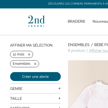
DÉCOUVREZ LES CORNERS PERMANENTS À ANGE
DÉCOUVREZ LES CORNERS PERMANENTS À ANGE
BRADERIE
Nouveau
ENSEMBLES
BÉBÉ F
AFFINER MA SÉLECTION
8 produits
|
Afficher to
12 mois
Ensembles
Créer une alerte
+
GENRE
Mixte
+
TAILLE
0 mois