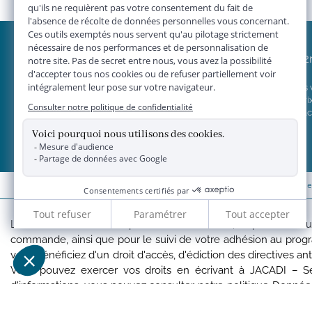
JACADI 2
Vendre vos
Grille de pri
Concept Jac
*
Livraison 
Les données collectées par la société JACADI, responsable du tr
commande, ainsi que pour le suivi de votre adhésion au pro
vous bénéficiez d'un droit d'accès, d'édiction des directives an
Vous pouvez exercer vos droits en écrivant à JACADI – Se
d'informations, vous pouvez consulter notre
politique Donnée
Chaptal, 92300 LEVALLOIS-PERRET, FRANCE.