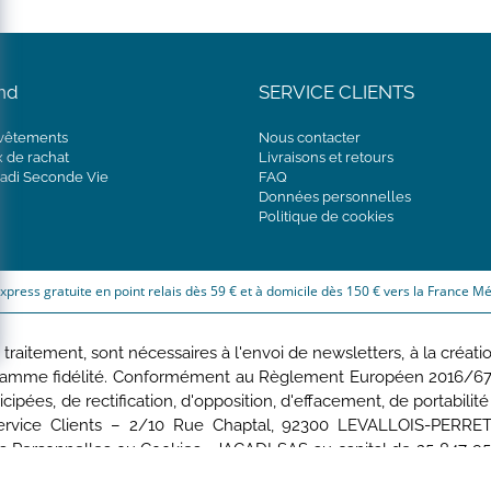
nd
SERVICE CLIENTS
 vêtements
Nous contacter
x de rachat
Livraisons et retours
adi Seconde Vie
FAQ
Données personnelles
Politique de cookies
express gratuite en point relais dès 59 € et à domicile dès 150 € vers la France Mé
aitement, sont nécessaires à l'envoi de newsletters, à la création 
gramme fidélité. Conformément au Règlement Européen 2016/679 d
ticipées, de rectification, d'opposition, d'effacement, de portabi
rvice Clients – 2/10 Rue Chaptal, 92300 LEVALLOIS-PERRET, 
s Personnelles
ou
Cookies
. JACADI SAS au capital de 25 847 95