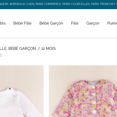
RS, BORDEAUX, CAEN, PARIS COMMERCE, PARIS COURCELLES, PARIS TRONCHET, R
JACADI SECONDE VIE
LIVRAISON GRATUITE DÈS 59 € D'ACHAT *
RS, BORDEAUX, CAEN, PARIS COMMERCE, PARIS COURCELLES, PARIS TRONCHET, R
tés
Bébé Fille
Bébé Garçon
Fille
Garçon
Puéri
ILLE, BÉBÉ GARÇON
12 MOIS
ut