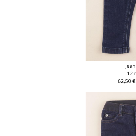
jean
12 
62,50 €