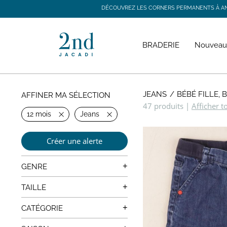
DÉCOUVREZ LES CORNERS PERMANENTS À ANGE
DÉCOUVREZ LES CORNERS PERMANENTS À ANGE
BRADERIE
Nouveau
JEANS
BÉBÉ FILLE,
AFFINER MA SÉLECTION
47 produits
|
Afficher t
12 mois
Jeans
Créer une alerte
+
GENRE
Mixte
+
TAILLE
0 mois
+
CATÉGORIE
1 mois
Manteaux, Vestes