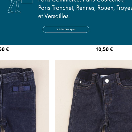
 gris
jean bleu
mois
12 mois
50 €
10,50 €