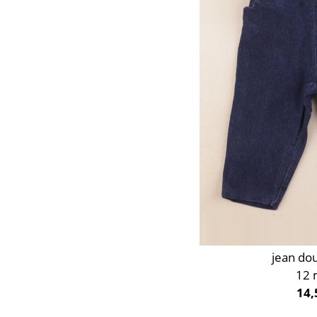
Orange
Rose
Rouge
Taupe
Vert
Violet
jean do
12 
14,