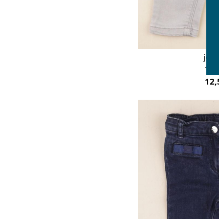
jean
12 
12,