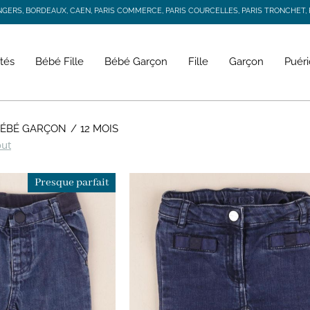
RS, BORDEAUX, CAEN, PARIS COMMERCE, PARIS COURCELLES, PARIS TRONCHET, R
JACADI SECONDE VIE
LIVRAISON GRATUITE DÈS 59 € D'ACHAT *
RS, BORDEAUX, CAEN, PARIS COMMERCE, PARIS COURCELLES, PARIS TRONCHET, R
tés
Bébé Fille
Bébé Garçon
Fille
Garçon
Puéri
 BÉBÉ GARÇON
12 MOIS
out
Presque parfait