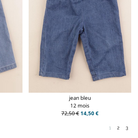
jean bleu
12 mois
72,50 €
14,50 €
1
2
3