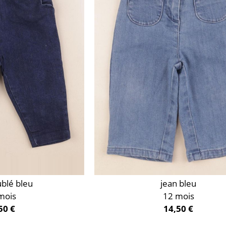
ublé bleu
jean bleu
mois
12 mois
50 €
14,50 €