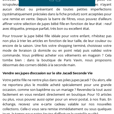
scrupuleusement contrôlée par notre équipe. Seules celles n’ayant
aucun défaut ou présentant de toutes petites imperfections
(systématiquement précisées dans la fiche produit) sont acceptées pour
une remise en vente. Depuis la barre de filtres, vous pouvez d’ailleurs
affiner votre sélection de jupes bébé fille en fonction de leur état : neuf
avec étiquette, presque parfait, très bon ou excellent état.
Pour trouver la jupe bébé fille idéale pour votre enfant, n’hésitez pas
non plus à trier les articles en fonction de leur taille, de leur couleur ou
encore de la saison. Une fois votre shopping terminé, choisissez votre
mode de livraison (à domicile ou en point relai) puis validez votre
commande. Vous préférez acheter vos vêtements en magasin ? Cela
tombe bien : dans la boutique de Paris Vavin, nous proposons
désormais des corners dédiés à la seconde main.
Vendre ses jupes d’occasion sur le site Jacadi Seconde Vie
Votre petite fille ne rentre plus dans ses jolies jupes Jacadi ? Ou alors, elle
ne reportera plus le modèle acheté spécialement pour une grande
occasion, comme son baptême ou un mariage ? Revendez-la tout aussi
facilement en vous rendant directement en boutique. Pour 10 articles
ou plus, vous pouvez aussi opter pour un envoi postal, à nos frais. En
échange, recevez une e-carte cadeau valable sur nos nouvelles
collections. Celle-ci vous sera remise immédiatement ou sous quelques
jours, le temps pour notre équipe d’effectuer le contrôle qualité.