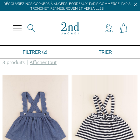
DÉCOUVREZ NOS CORNERS À ANGERS, BORDEAUX, PARIS COMMERCE, PARIS
TRONCHET, RENNES, ROUEN ET VERSAILLES
JACADI SECONDE VIE
LIVRAISON GRATUITE DÈS 59 € D'ACHAT *
DÉCOUVREZ NOS CORNERS À ANGERS, BORDEAUX, PARIS COMMERCE, PARIS
TRONCHET, RENNES, ROUEN ET VERSAILLES
FILTRER (2)
TRIER
3 produits
|
Afficher tout