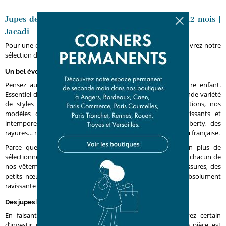
Jupes de seconde main bébé fille, bébé garçon 12 mois |
Jacadi
Pour une occasion particulière ou pour tous les jours, découvrez notre
sélection de jupes bébé fille d’occasion de 0 à 3 ans.
Un bel éventail de jupes pour bébé fille
Pensez aux
vêtements d’occasion pour le dressing de votre enfant
.
Essentiel de l’été, la jupe se décline chez Jacadi dans une grande variété
de styles comme de coloris. Issus de précédentes collections, nos
modèles de seconde main n’en restent pas moins ravissants et
intemporels. Du bleu marine, du rose tendre, du tissu Liberty, des
rayures… nos pièces font manifestement écho à l’élégance à la française.
Parce que chez Jacadi, nous avons le souci du détail. En plus de
sélectionner de jolies matières, nous avons à cœur de doter chacun de
nos vêtements d’une touche de douceur. Du voile, des plissures, des
petits nœuds, des rebords à festons… Votre enfant sera absolument
ravissante dans sa
jupe bébé d’occasion.
Des jupes bébé d’occasion comme neuves… ou presque
En faisant vos achats auprès de Jacadi Seconde Vie, soyez certain
d’investir dans des vêtements à l’état impeccable. Chaque pièce est