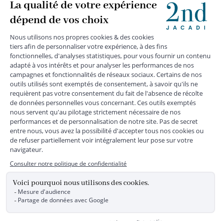
MENTIONS LÉGALES
|
CGU
|
CGV
|
COOKIES
|
DONNÉES PERSONNELLES
*
Livraison express gratuite en point relais dès 59 € et à domicile dès 150
€ vers la France Métropolitaine
Les données collectées par la société JACADI, responsable
du traitement, sont nécessaires à l'envoi de newsletters, à la
création de compte, pour le traitement, le suivi et la livraison
de votre commande, ainsi que pour le suivi de votre
adhésion au programme fidélité. Conformément au
Règlement Européen 2016/679 du 27 avril 2016 sur la
protection des données personnelles, vous bénéficiez d'un
droit d'accès, d'édiction des directives anticipées, de
rectification, d'opposition, d'effacement, de portabilité ou de
limitation aux traitements de données vous concernant.
Vous pouvez exercer vos droits en écrivant à JACADI –
Service Clients – 2/10 Rue Chaptal, 92300 LEVALLOIS-
PERRET, FRANCE ou par email service-clients@jacadi.fr .