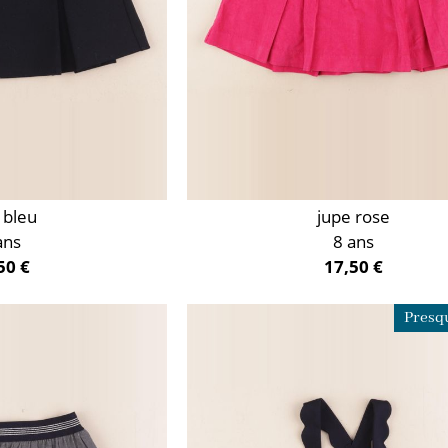
 bleu
jupe rose
ans
8 ans
50 €
17,50 €
Presqu