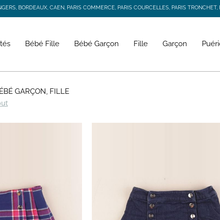
RS, BORDEAUX, CAEN, PARIS COMMERCE, PARIS COURCELLES, PARIS TRONCHET, R
JACADI SECONDE VIE
LIVRAISON GRATUITE DÈS 59 € D'ACHAT *
RS, BORDEAUX, CAEN, PARIS COMMERCE, PARIS COURCELLES, PARIS TRONCHET, R
tés
Bébé Fille
Bébé Garçon
Fille
Garçon
Puéri
BÉBÉ GARÇON, FILLE
out