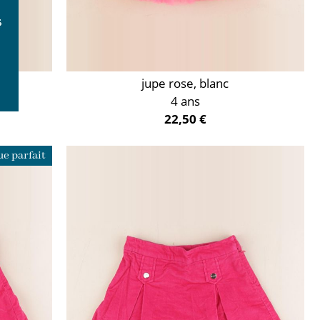
jupe rose, blanc
4 ans
22,50 €
e parfait