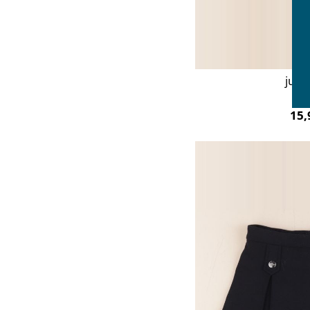
jupe
4 
15,