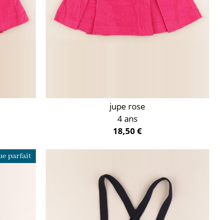
jupe rose
4 ans
18,50 €
e parfait