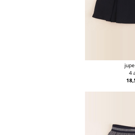
jupe
4 
18,