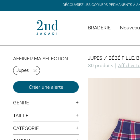
DÉCOUVREZ LES CORNERS PERMANENTS À ANGE
DÉCOUVREZ LES CORNERS PERMANENTS À ANGE
BRADERIE
Nouveau
JUPES
BÉBÉ FILLE, 
AFFINER MA SÉLECTION
80 produits
|
Afficher t
Jupes
Créer une alerte
+
GENRE
Mixte
+
TAILLE
0 mois
+
CATÉGORIE
1 mois
Manteaux, Vestes