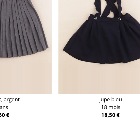
s, argent
jupe bleu
 ans
18 mois
50 €
18,50 €