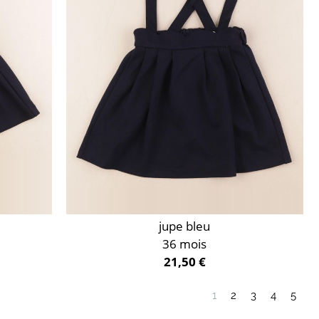
jupe bleu
36 mois
21,50 €
1
2
3
4
5