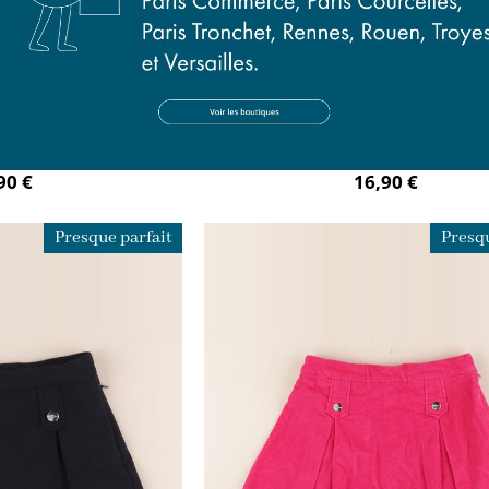
 rose
jupe gris
ans
2 ans
90 €
16,90 €
Presque parfait
Presqu