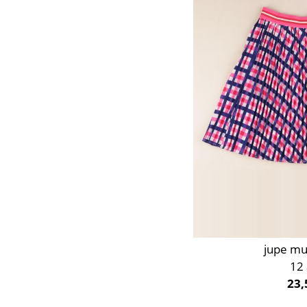
Orange
Rose
Rouge
Taupe
Vert
Violet
jupe mu
12
23,