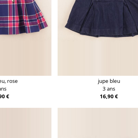
eu, rose
jupe bleu
ans
3 ans
90 €
16,90 €