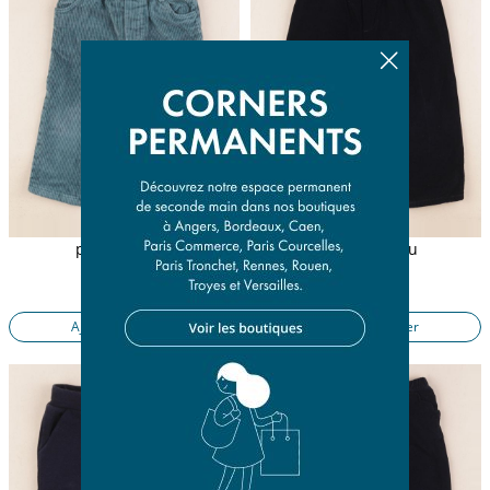
pantalon vert
pantalon bleu
18 mois
24 mois
11,90 €
17,50 €
Ajouter au panier
Ajouter au panier
Imparfait