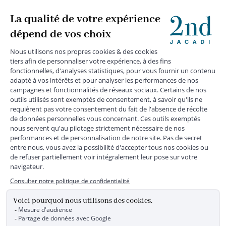
+
SUIVEZ-NOUS
MENTIONS LÉGALES
|
CGU
|
CGV
|
COOKIES
|
DONNÉES PERSONNELLES
*
Livraison express gratuite en point relais dès 59 € et à domicile dès 150
€ vers la France Métropolitaine
Les données collectées par la société JACADI, responsable
du traitement, sont nécessaires à l'envoi de newsletters, à la
création de compte, pour le traitement, le suivi et la livraison
de votre commande, ainsi que pour le suivi de votre
adhésion au programme fidélité. Conformément au
Règlement Européen 2016/679 du 27 avril 2016 sur la
protection des données personnelles, vous bénéficiez d'un
droit d'accès, d'édiction des directives anticipées, de
rectification, d'opposition, d'effacement, de portabilité ou de
limitation aux traitements de données vous concernant.
Vous pouvez exercer vos droits en écrivant à JACADI –
Service Clients – 2/10 Rue Chaptal, 92300 LEVALLOIS-