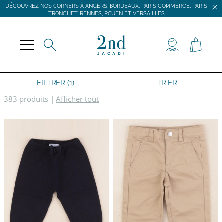
DÉCOUVREZ NOS CORNERS À ANGERS, BORDEAUX, PARIS COMMERCE, PARIS
TRONCHET, RENNES, ROUEN ET VERSAILLES
JACADI SECONDE VIE
LIVRAISON GRATUITE DÈS 59 € D'ACHAT *
DÉCOUVREZ NOS CORNERS À ANGERS, BORDEAUX, PARIS COMMERCE, PARIS
TRONCHET, RENNES, ROUEN ET VERSAILLES
FILTRER (1)
TRIER
383 produits
|
Afficher tout