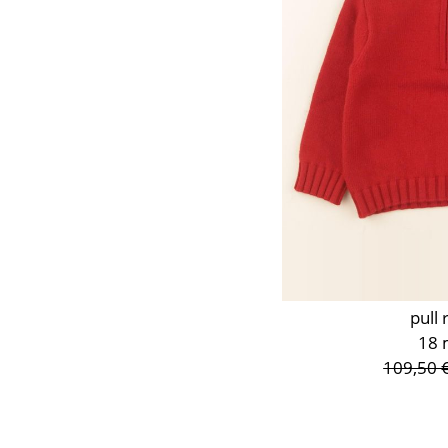
pull
18 
109,50 