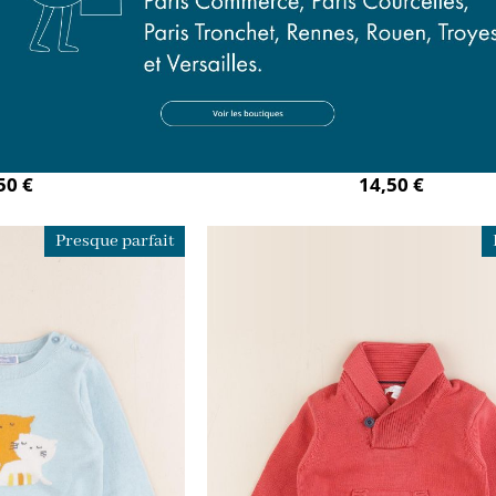
 rose
pull multicolore
mois
18 mois
50 €
14,50 €
Presque parfait