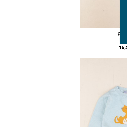
pull
18 
16,