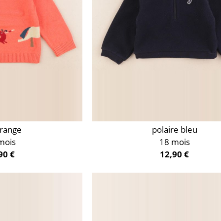
orange
polaire bleu
mois
18 mois
90 €
12,90 €