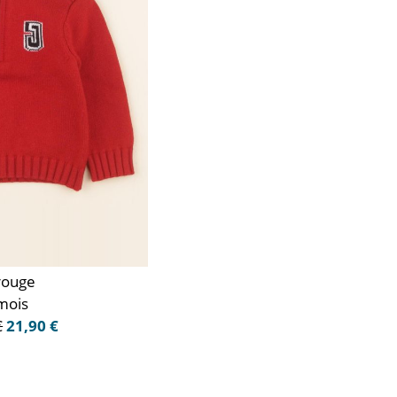
 rouge
mois
€
21,90 €