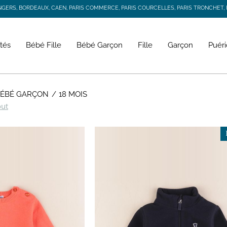
RS, BORDEAUX, CAEN, PARIS COMMERCE, PARIS COURCELLES, PARIS TRONCHET, R
JACADI SECONDE VIE
LIVRAISON GRATUITE DÈS 59 € D'ACHAT *
RS, BORDEAUX, CAEN, PARIS COMMERCE, PARIS COURCELLES, PARIS TRONCHET, R
tés
Bébé Fille
Bébé Garçon
Fille
Garçon
Puéri
 BÉBÉ GARÇON
18 MOIS
out