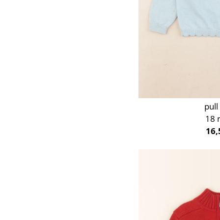
pull
18 
16,