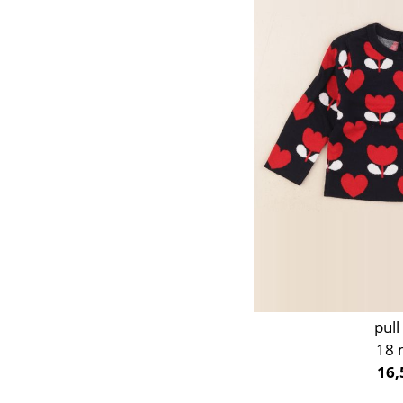
Orange
Rose
Rouge
Taupe
Vert
Violet
pull
18 
16,