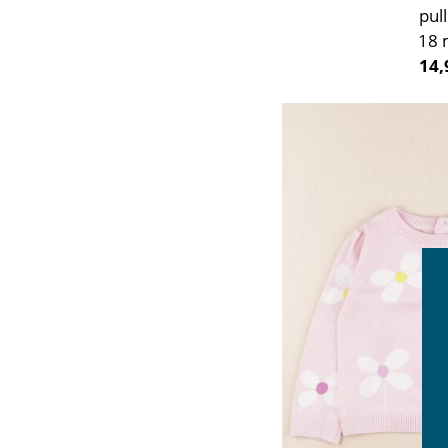
pull
18 
14,