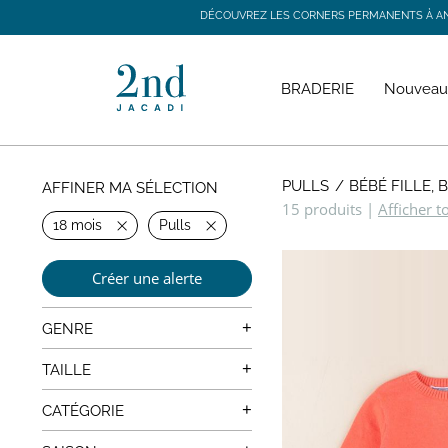
DÉCOUVREZ LES CORNERS PERMANENTS À ANGE
DÉCOUVREZ LES CORNERS PERMANENTS À ANGE
BRADERIE
Nouveau
PULLS
BÉBÉ FILLE,
AFFINER MA SÉLECTION
15 produits
|
Afficher t
18 mois
Pulls
Créer une alerte
+
GENRE
Mixte
+
TAILLE
0 mois
+
CATÉGORIE
1 mois
Manteaux, Vestes