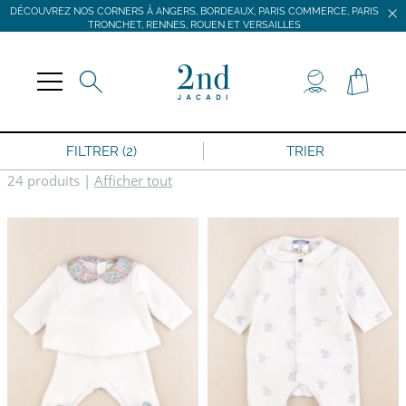
DÉCOUVREZ NOS CORNERS À ANGERS, BORDEAUX, PARIS COMMERCE, PARIS
TRONCHET, RENNES, ROUEN ET VERSAILLES
JACADI SECONDE VIE
LIVRAISON GRATUITE DÈS 59 € D'ACHAT *
DÉCOUVREZ NOS CORNERS À ANGERS, BORDEAUX, PARIS COMMERCE, PARIS
TRONCHET, RENNES, ROUEN ET VERSAILLES
FILTRER (2)
TRIER
24 produits
|
Afficher tout