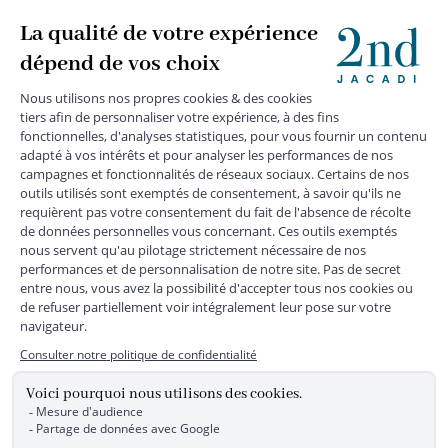
+
JACADI 2nd
+
SERVICE CLIENTS
+
SUIVEZ-NOUS
MENTIONS LÉGALES
|
CGU
|
CGV
|
COOKIES
|
DONNÉES PERSONNELLES
*
Livraison express gratuite en point relais dès 59 € et à domicile dès 150
€ vers la France Métropolitaine
Les données collectées par la société JACADI, responsable
du traitement, sont nécessaires à l'envoi de newsletters, à la
création de compte, pour le traitement, le suivi et la livraison
de votre commande, ainsi que pour le suivi de votre
adhésion au programme fidélité. Conformément au
Règlement Européen 2016/679 du 27 avril 2016 sur la