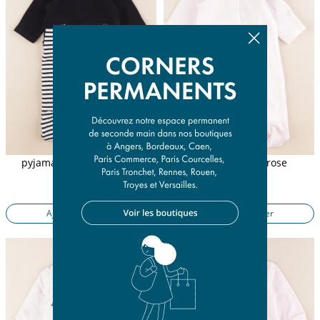
pyjama coton blanc, bleu
pyjama velours rose
3 mois
3 mois
10,90 €
14,50 €
Ajouter au panier
Ajouter au panier