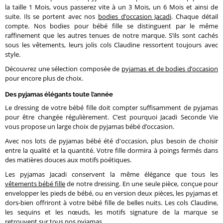
la taille 1 Mois, vous passerez vite à un 3 Mois, un 6 Mois et ainsi de
suite. Ils se portent avec nos
bodies d’occasion Jacadi
. Chaque détail
compte. Nos bodies pour bébé fille se distinguent par le même
raffinement que les autres tenues de notre marque. S’ils sont cachés
sous les vêtements, leurs jolis cols Claudine ressortent toujours avec
style.
Découvrez une sélection composée de
pyjamas et de bodies d’occasion
pour encore plus de choix.
Des pyjamas élégants toute l’année
Le dressing de votre bébé fille doit compter suffisamment de pyjamas
pour être changée régulièrement. C’est pourquoi Jacadi Seconde Vie
vous propose un large choix de pyjamas bébé d’occasion.
Avec nos lots de pyjamas bébé été d'occasion, plus besoin de choisir
entre la qualité et la quantité. Votre fille dormira à poings fermés dans
des matières douces aux motifs poétiques.
Les pyjamas Jacadi conservent la même élégance que tous les
vêtements bébé fille
de notre dressing. En une seule pièce, conçue pour
envelopper les pieds de bébé, ou en version deux pièces, les pyjamas et
dors-bien offriront à votre bébé fille de belles nuits. Les cols Claudine,
les sequins et les nœuds, les motifs signature de la marque se
retrouvent sur tous nos pyjamas.