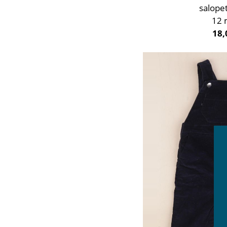
salope
12 
18,