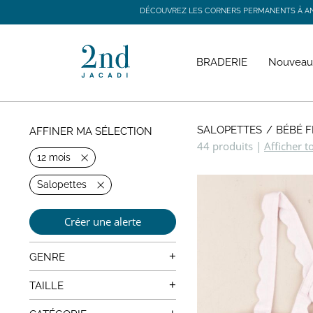
DÉCOUVREZ LES CORNERS PERMANENTS À ANGE
DÉCOUVREZ LES CORNERS PERMANENTS À ANGE
BRADERIE
Nouveau
SALOPETTES
BÉBÉ F
AFFINER MA SÉLECTION
44 produits
|
Afficher t
12 mois
Salopettes
Créer une alerte
+
GENRE
Mixte
+
TAILLE
0 mois