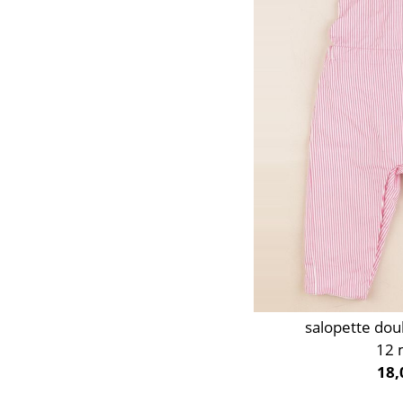
Or
Orange
Rose
Rouge
Taupe
Vert
Violet
salopette dou
12 
18,