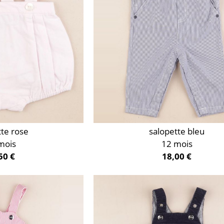
tte rose
salopette bleu
mois
12 mois
50 €
18,00 €