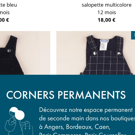
tte bleu
salopette multicolore
mois
12 mois
00 €
18,00 €