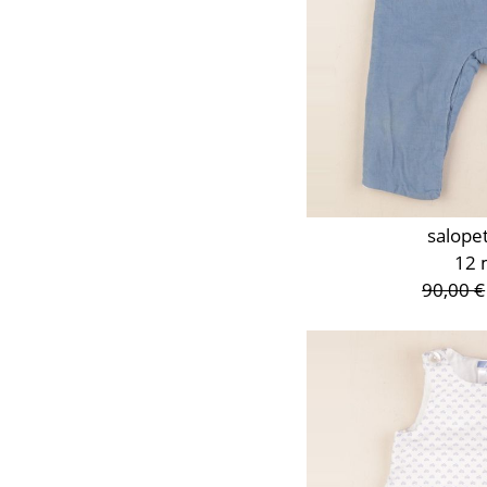
salope
12 
90,00 €