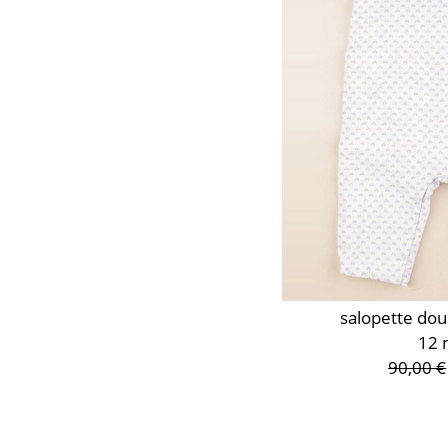
salopette dou
12 
90,00 €