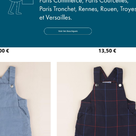
doublé bleu
salopette bleu
mois
12 mois
00 €
13,50 €