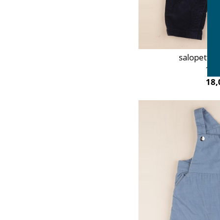
salopette 
12 
18,