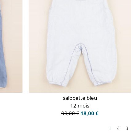
salopette bleu
12 mois
90,00 €
18,00 €
1
2
3