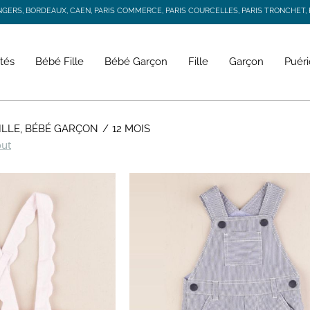
RS, BORDEAUX, CAEN, PARIS COMMERCE, PARIS COURCELLES, PARIS TRONCHET, R
JACADI SECONDE VIE
LIVRAISON GRATUITE DÈS 59 € D'ACHAT *
RS, BORDEAUX, CAEN, PARIS COMMERCE, PARIS COURCELLES, PARIS TRONCHET, R
tés
Bébé Fille
Bébé Garçon
Fille
Garçon
Puéri
ILLE, BÉBÉ GARÇON
12 MOIS
out