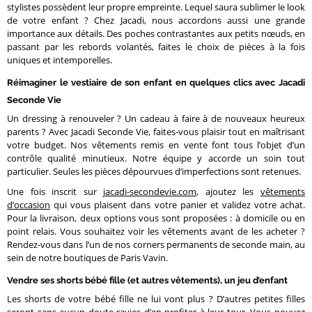
stylistes possèdent leur propre empreinte. Lequel saura sublimer le look
de votre enfant ? Chez Jacadi, nous accordons aussi une grande
importance aux détails. Des poches contrastantes aux petits nœuds, en
passant par les rebords volantés, faites le choix de pièces à la fois
uniques et intemporelles.
Réimaginer le vestiaire de son enfant en quelques clics avec Jacadi
Seconde Vie
Un dressing à renouveler ? Un cadeau à faire à de nouveaux heureux
parents ? Avec Jacadi Seconde Vie, faites-vous plaisir tout en maîtrisant
votre budget. Nos vêtements remis en vente font tous l’objet d’un
contrôle qualité minutieux. Notre équipe y accorde un soin tout
particulier. Seules les pièces dépourvues d’imperfections sont retenues.
Une fois inscrit sur
jacadi-secondevie.com
, ajoutez les
vêtements
d’occasion
qui vous plaisent dans votre panier et validez votre achat.
Pour la livraison, deux options vous sont proposées : à domicile ou en
point relais. Vous souhaitez voir les vêtements avant de les acheter ?
Rendez-vous dans l’un de nos corners permanents de seconde main, au
sein de notre boutiques de Paris Vavin.
Vendre ses shorts bébé fille (et autres vêtements), un jeu d’enfant
Les shorts de votre bébé fille ne lui vont plus ? D’autres petites filles
seront sans aucun doute ravies d’en profiter à leur tour. Vous pouvez