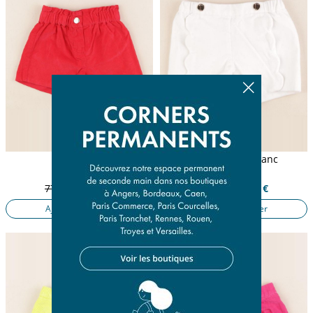
short rouge
short doublé blanc
12 mois
12 mois
77,50 €
15,50 €
77,50 €
15,50 €
Ajouter au panier
Ajouter au panier