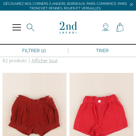
DÉCOUVREZ NOS CORNERS À ANGERS, BORDEAUX, PARIS COMMERCE, PARIS
TRONCHET, RENNES, ROUEN ET VERSAILLES
JACADI SECONDE VIE
LIVRAISON GRATUITE DÈS 59 € D'ACHAT *
DÉCOUVREZ NOS CORNERS À ANGERS, BORDEAUX, PARIS COMMERCE, PARIS
TRONCHET, RENNES, ROUEN ET VERSAILLES
FILTRER (2)
TRIER
82 produits
|
Afficher tout