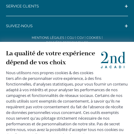
+
SERVICE CLIENTS
+
SUIVEZ-NOUS
MENTIONS LÉGALES
|
CGU
|
CGV
|
COOKIES
|
DONNÉES PERSONNELLES
*
Livraison express gratuite en point relais dès 59 € et à domicile dès 150
€ vers la France Métropolitaine
Les données collectées par la société JACADI, responsable
du traitement, sont nécessaires à l'envoi de newsletters, à la
création de compte, pour le traitement, le suivi et la livraison
de votre commande, ainsi que pour le suivi de votre
adhésion au programme fidélité. Conformément au
Règlement Européen 2016/679 du 27 avril 2016 sur la
protection des données personnelles, vous bénéficiez d'un
droit d'accès, d'édiction des directives anticipées, de
rectification, d'opposition, d'effacement, de portabilité ou de