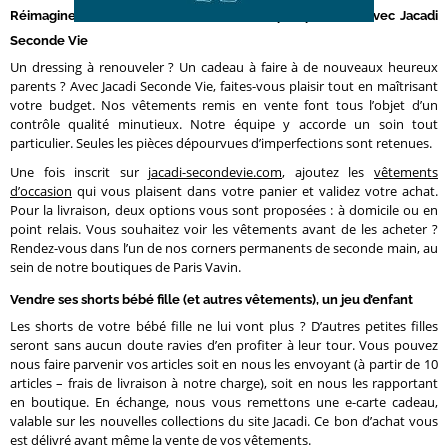
Réimaginer le vestiaire de son enfant en quelques clics avec Jacadi
Seconde Vie
Un dressing à renouveler ? Un cadeau à faire à de nouveaux heureux
parents ? Avec Jacadi Seconde Vie, faites-vous plaisir tout en maîtrisant
votre budget. Nos vêtements remis en vente font tous l’objet d’un
contrôle qualité minutieux. Notre équipe y accorde un soin tout
particulier. Seules les pièces dépourvues d’imperfections sont retenues.
Une fois inscrit sur
jacadi-secondevie.com
, ajoutez les
vêtements
d’occasion
qui vous plaisent dans votre panier et validez votre achat.
Pour la livraison, deux options vous sont proposées : à domicile ou en
point relais. Vous souhaitez voir les vêtements avant de les acheter ?
Rendez-vous dans l’un de nos corners permanents de seconde main, au
sein de notre boutiques de Paris Vavin.
Vendre ses shorts bébé fille (et autres vêtements), un jeu d’enfant
Les shorts de votre bébé fille ne lui vont plus ? D’autres petites filles
seront sans aucun doute ravies d’en profiter à leur tour. Vous pouvez
nous faire parvenir vos articles soit en nous les envoyant (à partir de 10
articles – frais de livraison à notre charge), soit en nous les rapportant
en boutique. En échange, nous vous remettons une e-carte cadeau,
valable sur les nouvelles collections du site Jacadi. Ce bon d’achat vous
est délivré avant même la vente de vos vêtements.