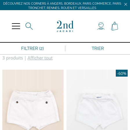
DÉCOUVREZ NOS CORNERS À ANGERS, BORDEAUX, PARIS COMMERCE, PARIS
TRONCHET, RENNES, ROUEN ET VERSAILLES
JACADI SECONDE VIE
LIVRAISON GRATUITE DÈS 59 € D'ACHAT *
DÉCOUVREZ NOS CORNERS À ANGERS, BORDEAUX, PARIS COMMERCE, PARIS
TRONCHET, RENNES, ROUEN ET VERSAILLES
FILTRER (2)
TRIER
3 produits
|
Afficher tout
-60%