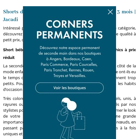
Shorts de seconde main bébé fille, bébé garçon 3 mois |
Jacadi
Intéressé par la mode bébé de seconde main ? Dans cette catégorie,
découvrez une belle variété de
shorts bébé fille d’occasion
de qualité à
petit prix, de 0 à 3 ans.
Short bébé fille : habiller son enfant avec des pièces chics à prix
réduit
La seconde main devient la nouvelle norme, y compris du côté de la
mode enfantine. Les bébés grandissent tellement vite. À peine ont-ils eu
le temps de porter leurs nouveaux vêtements qu’ils deviennent trop
petits. Pour renouveler leur garde-robe sans trop dépenser, les habits
d’occasion sont une bonne solution.
Très colorés ou plutôt sobres, décontractés ou plus formels, unis, à
rayures ou à motifs Liberty… Les shorts bébé fille élaborés par nos
stylistes possèdent leur propre empreinte. Lequel saura sublimer le look
de votre enfant ? Chez Jacadi, nous accordons aussi une grande
importance aux détails. Des poches contrastantes aux petits nœuds, en
passant par les rebords volantés, faites le choix de pièces à la fois
uniques et intemporelles.