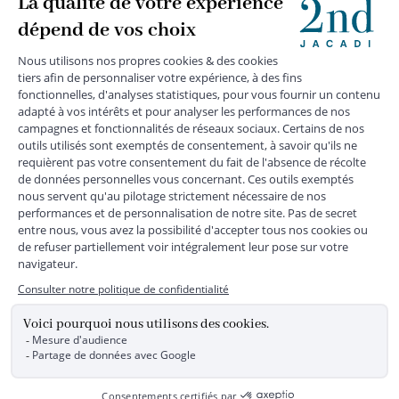
MENTIONS LÉGALES
|
CGU
|
CGV
|
COOKIES
|
DONNÉES PERSONNELLES
*
Livraison express gratuite en point relais dès 59 € et à domicile dès 150
€ vers la France Métropolitaine
Les données collectées par la société JACADI, responsable
du traitement, sont nécessaires à l'envoi de newsletters, à la
création de compte, pour le traitement, le suivi et la livraison
de votre commande, ainsi que pour le suivi de votre
adhésion au programme fidélité. Conformément au
Règlement Européen 2016/679 du 27 avril 2016 sur la
protection des données personnelles, vous bénéficiez d'un
droit d'accès, d'édiction des directives anticipées, de
rectification, d'opposition, d'effacement, de portabilité ou de
limitation aux traitements de données vous concernant.
Vous pouvez exercer vos droits en écrivant à JACADI –
Service Clients – 2/10 Rue Chaptal, 92300 LEVALLOIS-
PERRET, FRANCE ou par email service-clients@jacadi.fr .
Pour plus d'informations, vous pouvez consulter notre