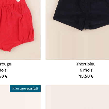
 rouge
short bleu
mois
6 mois
50 €
15,50 €
Presque parfait