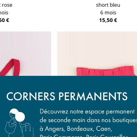
t rose
short bleu
mois
6 mois
50 €
15,50 €