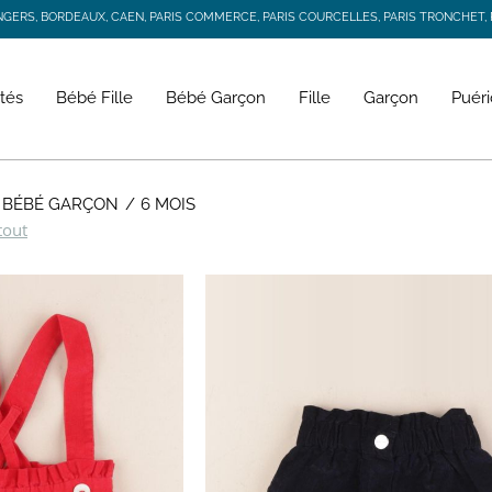
RS, BORDEAUX, CAEN, PARIS COMMERCE, PARIS COURCELLES, PARIS TRONCHET, R
JACADI SECONDE VIE
LIVRAISON GRATUITE DÈS 59 € D'ACHAT *
RS, BORDEAUX, CAEN, PARIS COMMERCE, PARIS COURCELLES, PARIS TRONCHET, R
tés
Bébé Fille
Bébé Garçon
Fille
Garçon
Puéri
, BÉBÉ GARÇON
6 MOIS
tout