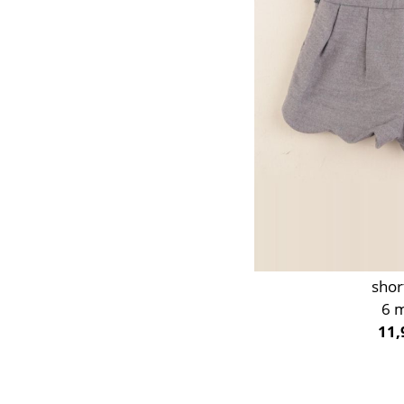
shor
6 
11,