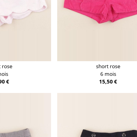
t rose
short rose
mois
6 mois
90 €
15,50 €