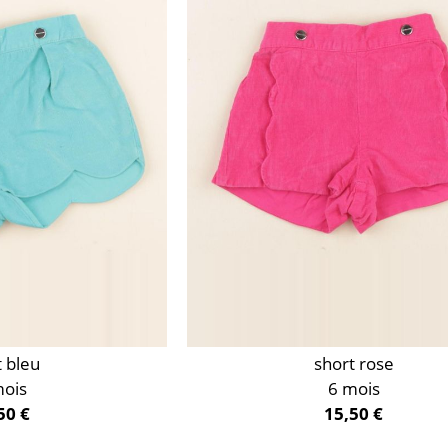
t bleu
short rose
mois
6 mois
50 €
15,50 €