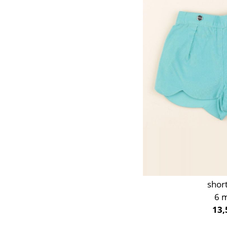
Orange
Rose
Rouge
Taupe
Vert
Violet
shor
6 
13,