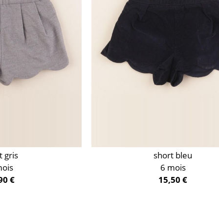
t gris
short bleu
mois
6 mois
90 €
15,50 €