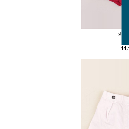
shor
6 
14,