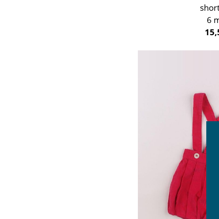
shor
6 
15,