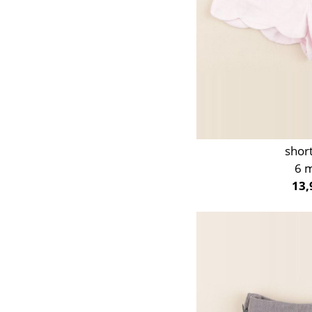
shor
6 
13,