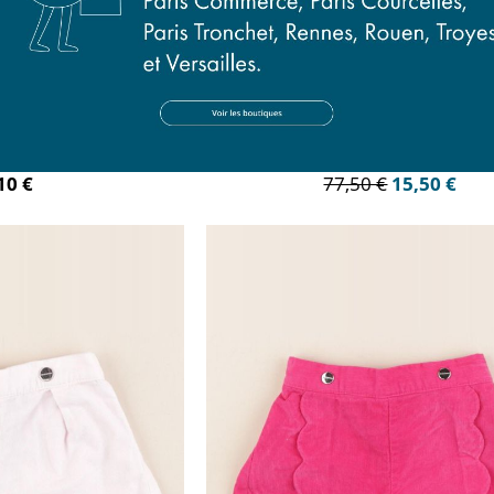
t rose
short rose
mois
6 mois
10 €
77,50 €
15,50 €