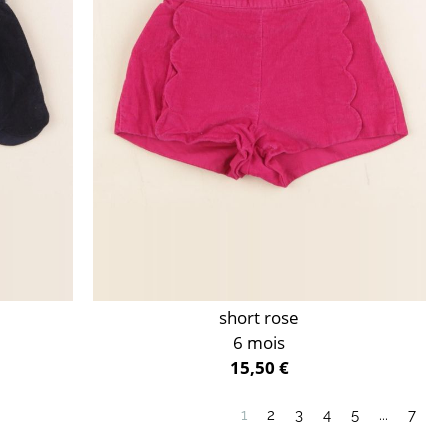
short rose
6 mois
15,50 €
1
2
3
4
5
...
7