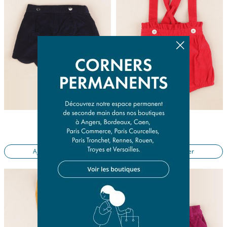
short bleu
short rouge
18 mois
6 mois
17,50 €
15,50 €
Ajouter au panier
Ajouter au panier