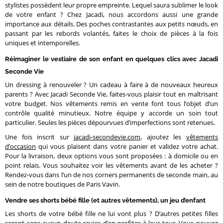
stylistes possèdent leur propre empreinte. Lequel saura sublimer le look
de votre enfant ? Chez Jacadi, nous accordons aussi une grande
importance aux détails. Des poches contrastantes aux petits nœuds, en
passant par les rebords volantés, faites le choix de pièces à la fois
uniques et intemporelles.
Réimaginer le vestiaire de son enfant en quelques clics avec Jacadi
Seconde Vie
Un dressing à renouveler ? Un cadeau à faire à de nouveaux heureux
parents ? Avec Jacadi Seconde Vie, faites-vous plaisir tout en maîtrisant
votre budget. Nos vêtements remis en vente font tous l’objet d’un
contrôle qualité minutieux. Notre équipe y accorde un soin tout
particulier. Seules les pièces dépourvues d’imperfections sont retenues.
Une fois inscrit sur
jacadi-secondevie.com
, ajoutez les
vêtements
d’occasion
qui vous plaisent dans votre panier et validez votre achat.
Pour la livraison, deux options vous sont proposées : à domicile ou en
point relais. Vous souhaitez voir les vêtements avant de les acheter ?
Rendez-vous dans l’un de nos corners permanents de seconde main, au
sein de notre boutiques de Paris Vavin.
Vendre ses shorts bébé fille (et autres vêtements), un jeu d’enfant
Les shorts de votre bébé fille ne lui vont plus ? D’autres petites filles
seront sans aucun doute ravies d’en profiter à leur tour. Vous pouvez