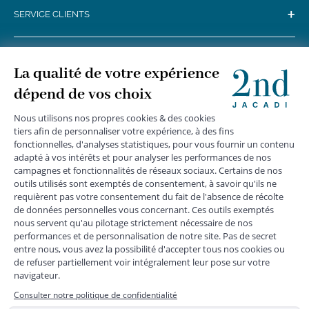
+
SERVICE CLIENTS
+
SUIVEZ-NOUS
MENTIONS LÉGALES
|
CGU
|
CGV
|
COOKIES
|
DONNÉES PERSONNELLES
*
Livraison express gratuite en point relais dès 59 € et à domicile dès 150
€ vers la France Métropolitaine
Les données collectées par la société JACADI, responsable
du traitement, sont nécessaires à l'envoi de newsletters, à la
création de compte, pour le traitement, le suivi et la livraison
de votre commande, ainsi que pour le suivi de votre
adhésion au programme fidélité. Conformément au
Règlement Européen 2016/679 du 27 avril 2016 sur la
protection des données personnelles, vous bénéficiez d'un
droit d'accès, d'édiction des directives anticipées, de
rectification, d'opposition, d'effacement, de portabilité ou de