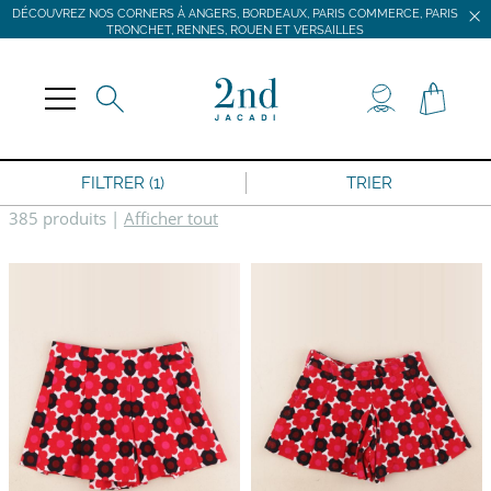
DÉCOUVREZ NOS CORNERS À ANGERS, BORDEAUX, PARIS COMMERCE, PARIS
TRONCHET, RENNES, ROUEN ET VERSAILLES
JACADI SECONDE VIE
LIVRAISON GRATUITE DÈS 59 € D'ACHAT *
DÉCOUVREZ NOS CORNERS À ANGERS, BORDEAUX, PARIS COMMERCE, PARIS
TRONCHET, RENNES, ROUEN ET VERSAILLES
FILTRER (1)
TRIER
385 produits
|
Afficher tout