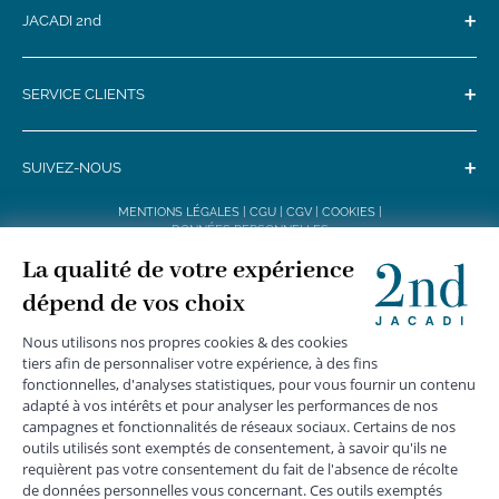
+
JACADI 2nd
+
SERVICE CLIENTS
+
SUIVEZ-NOUS
MENTIONS LÉGALES
|
CGU
|
CGV
|
COOKIES
|
DONNÉES PERSONNELLES
*
Livraison express gratuite en point relais dès 59 € et à domicile dès 150
€ vers la France Métropolitaine
Les données collectées par la société JACADI, responsable
du traitement, sont nécessaires à l'envoi de newsletters, à la
création de compte, pour le traitement, le suivi et la livraison
de votre commande, ainsi que pour le suivi de votre
adhésion au programme fidélité. Conformément au
Règlement Européen 2016/679 du 27 avril 2016 sur la