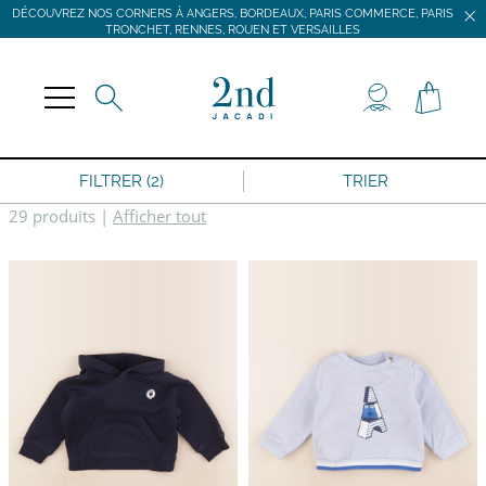
DÉCOUVREZ NOS CORNERS À ANGERS, BORDEAUX, PARIS COMMERCE, PARIS
TRONCHET, RENNES, ROUEN ET VERSAILLES
JACADI SECONDE VIE
LIVRAISON GRATUITE DÈS 59 € D'ACHAT *
DÉCOUVREZ NOS CORNERS À ANGERS, BORDEAUX, PARIS COMMERCE, PARIS
TRONCHET, RENNES, ROUEN ET VERSAILLES
FILTRER (2)
TRIER
29 produits
|
Afficher tout