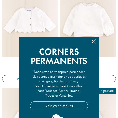
sweat blanc
sweat blanc
18 mois
18 mois
17,50 €
12,90 €
Ajouter au panier
Ajouter au panier
Presque parfait
Presque parfait