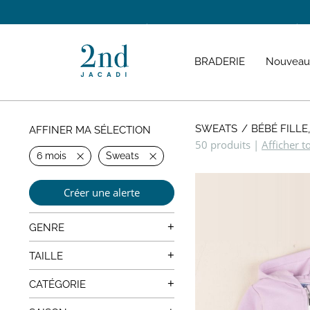
DÉCOUVREZ LES CORNERS PERMANENTS À ANGE
BRADERIE
Nouveau
SWEATS
BÉBÉ FILLE
AFFINER MA SÉLECTION
50 produits
|
Afficher t
6 mois
Sweats
Créer une alerte
+
GENRE
Mixte
+
TAILLE
0 mois
+
CATÉGORIE
1 mois
Manteaux, Vestes