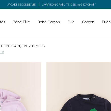
JACADI SECONDE VIE
LIVRAISON GRATUITE DÈS 59 € D'ACHAT *
RS, BORDEAUX, CAEN, PARIS COMMERCE, PARIS COURCELLES, PARIS TRONCHET, R
tés
Bébé Fille
Bébé Garçon
Fille
Garçon
Puéri
, BÉBÉ GARÇON
6 MOIS
out