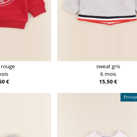
 rouge
sweat gris
mois
6 mois
50 €
15,50 €
Presqu