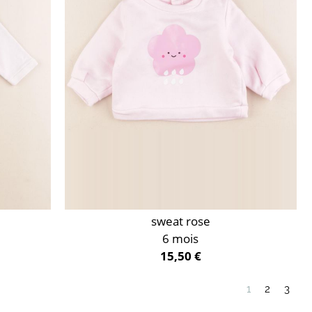
sweat rose
6 mois
15,50 €
1
2
3