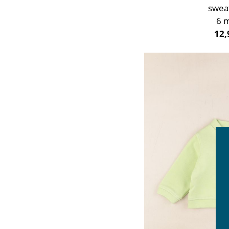
swea
6 
12,