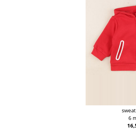
Orange
Rose
Rouge
Taupe
Vert
Violet
sweat
6 
16,