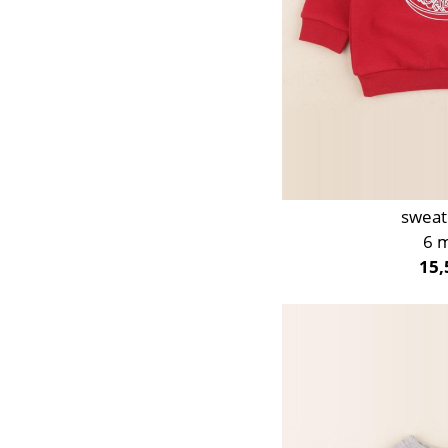
sweat
6 
15,