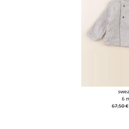
swea
6 
67,50 €