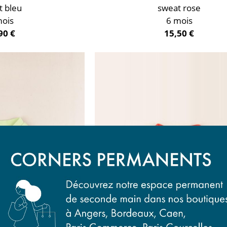
t bleu
sweat rose
mois
6 mois
90 €
15,50 €