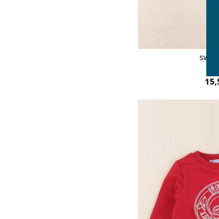
swea
6 
15,