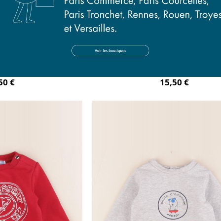
t vert
sweat rouge
mois
6 mois
50 €
15,50 €