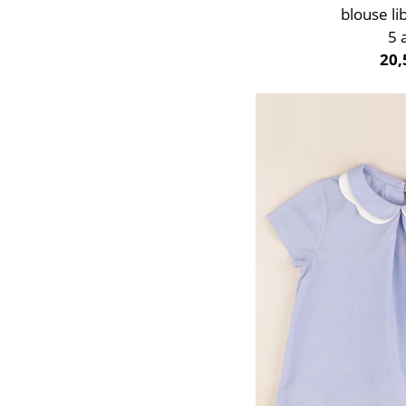
blouse li
5 
20,