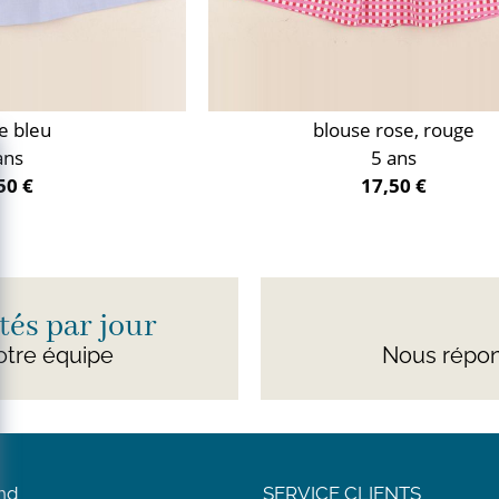
e bleu
blouse rose, rouge
ans
5 ans
50 €
17,50 €
és par jour
otre équipe
Nous répon
nd
SERVICE CLIENTS