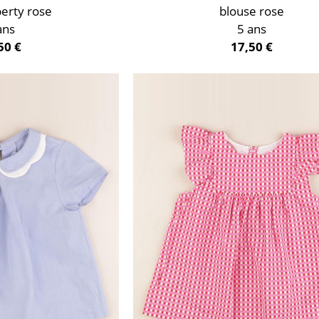
berty rose
blouse rose
ans
5 ans
50 €
17,50 €