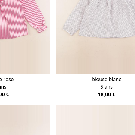
e rose
blouse blanc
ans
5 ans
00 €
18,00 €