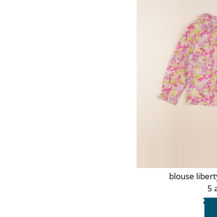
Orange
Rose
Rouge
Taupe
Vert
Violet
blouse liber
5 
20,