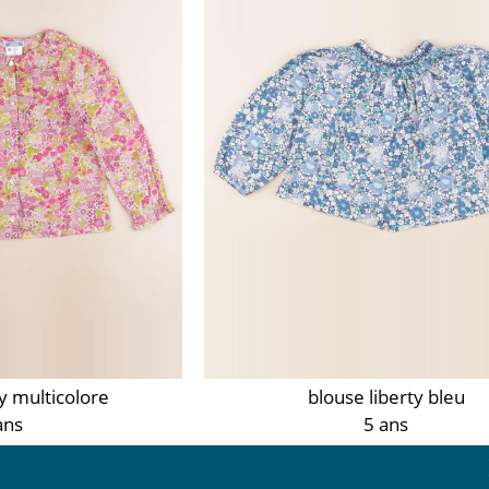
ty multicolore
blouse liberty bleu
ans
5 ans
50 €
20,50 €