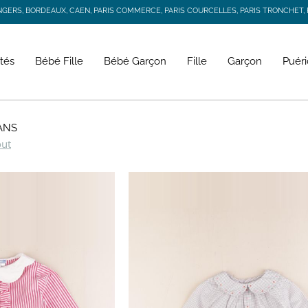
RS, BORDEAUX, CAEN, PARIS COMMERCE, PARIS COURCELLES, PARIS TRONCHET, R
JACADI SECONDE VIE
LIVRAISON GRATUITE DÈS 59 € D'ACHAT *
RS, BORDEAUX, CAEN, PARIS COMMERCE, PARIS COURCELLES, PARIS TRONCHET, R
tés
Bébé Fille
Bébé Garçon
Fille
Garçon
Puéri
ANS
out