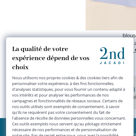
blous
5 
17,
Des centaines de nouveaut
Sélectionnées avec soin par n
JACADI 2