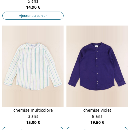
5 ans
14,90 €
Ajouter au panier
chemise multicolore
chemise violet
3 ans
8 ans
15,90 €
19,50 €