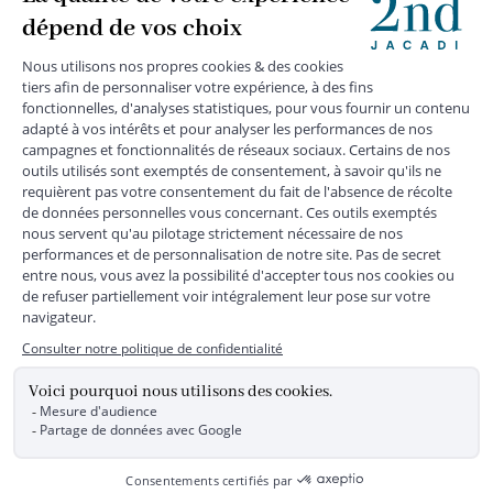
MENTIONS LÉGALES
|
CGU
|
CGV
|
COOKIES
|
DONNÉES PERSONNELLES
*
Livraison express gratuite en point relais dès 59 € et à domicile dès 150
€ vers la France Métropolitaine
Les données collectées par la société JACADI, responsable
du traitement, sont nécessaires à l'envoi de newsletters, à la
création de compte, pour le traitement, le suivi et la livraison
de votre commande, ainsi que pour le suivi de votre
adhésion au programme fidélité. Conformément au
Règlement Européen 2016/679 du 27 avril 2016 sur la
protection des données personnelles, vous bénéficiez d'un
droit d'accès, d'édiction des directives anticipées, de
rectification, d'opposition, d'effacement, de portabilité ou de
limitation aux traitements de données vous concernant.
Vous pouvez exercer vos droits en écrivant à JACADI –
Service Clients – 2/10 Rue Chaptal, 92300 LEVALLOIS-
PERRET, FRANCE ou par email service-clients@jacadi.fr .
Pour plus d'informations, vous pouvez consulter notre