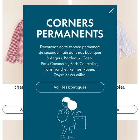
chemise multicolore
chemise blanc, bleu
4 ans
36 mois
17,90 €
17,90 €
Ajouter au panier
Ajouter au panier