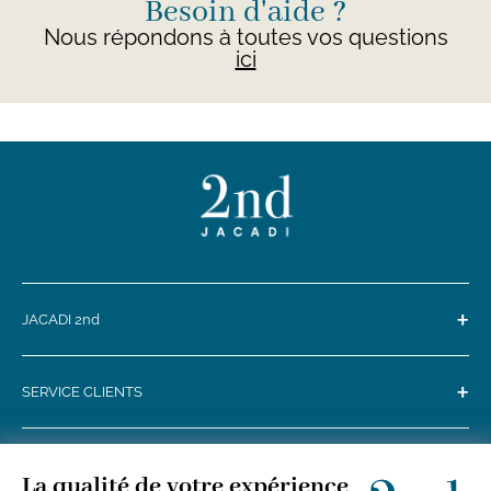
Besoin d'aide ?
Nous répondons à toutes vos questions
ici
+
JACADI 2nd
+
SERVICE CLIENTS
+
SUIVEZ-NOUS