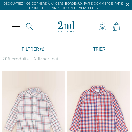
DÉCOUVREZ NOS CORNERS À ANGERS, BORDEAUX, PARIS COMMERCE, PARIS
TRONCHET, RENNES, ROUEN ET VERSAILLES
JACADI SECONDE VIE
LIVRAISON GRATUITE DÈS 59 € D'ACHAT *
DÉCOUVREZ NOS CORNERS À ANGERS, BORDEAUX, PARIS COMMERCE, PARIS
TRONCHET, RENNES, ROUEN ET VERSAILLES
FILTRER (1)
TRIER
206 produits
|
Afficher tout