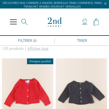
DÉCOUVREZ NOS CORNERS À ANGERS, BORDEAUX, PARIS COMMERCE, PARIS
TRONCHET, RENNES, ROUEN ET VERSAILLES
JACADI SECONDE VIE
LIVRAISON GRATUITE DÈS 59 € D'ACHAT *
DÉCOUVREZ NOS CORNERS À ANGERS, BORDEAUX, PARIS COMMERCE, PARIS
TRONCHET, RENNES, ROUEN ET VERSAILLES
FILTRER (1)
TRIER
135 produits
|
Afficher tout
Presque parfait