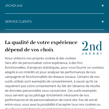
+
JACADI 2nd
+
SERVICE CLIENTS
+
SUIVEZ-NOUS
MENTIONS LÉGALES
|
CGU
|
CGV
|
COOKIES
|
DONNÉES PERSONNELLES
*
Livraison express gratuite en point relais dès 59 € et à domicile dès 150
€ vers la France Métropolitaine
Les données collectées par la société JACADI, responsable
du traitement, sont nécessaires à l'envoi de newsletters, à la
création de compte, pour le traitement, le suivi et la livraison
de votre commande, ainsi que pour le suivi de votre
adhésion au programme fidélité. Conformément au
Règlement Européen 2016/679 du 27 avril 2016 sur la