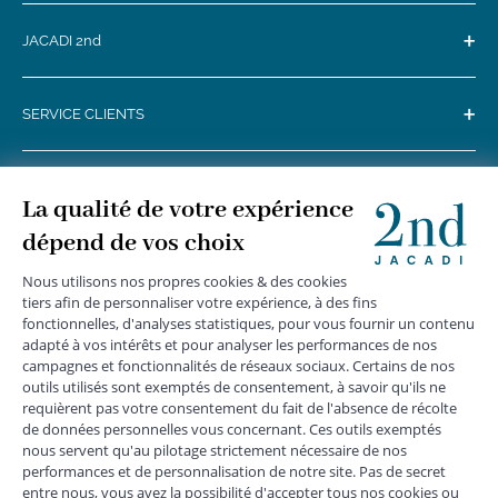
+
JACADI 2nd
+
SERVICE CLIENTS
+
SUIVEZ-NOUS
MENTIONS LÉGALES
|
CGU
|
CGV
|
COOKIES
|
DONNÉES PERSONNELLES
*
Livraison express gratuite en point relais dès 59 € et à domicile dès 150
€ vers la France Métropolitaine
Les données collectées par la société JACADI, responsable
du traitement, sont nécessaires à l'envoi de newsletters, à la
création de compte, pour le traitement, le suivi et la livraison
de votre commande, ainsi que pour le suivi de votre
adhésion au programme fidélité. Conformément au