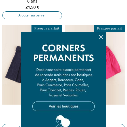
6 ans
21,50 €
Ajouter au panier
Presque parfait
Presque parfait
jupe bleu
jupe rose
6 ans
6 ans
18,50 €
18,50 €