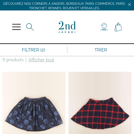
DÉCOUVREZ NOS CORNERS À ANGERS, BORDEAUX, PARIS COMMERCE, PARIS
TRONCHET, RENNES, ROUEN ET VERSAILLES
JACADI SECONDE VIE
LIVRAISON GRATUITE DÈS 59 € D'ACHAT *
DÉCOUVREZ NOS CORNERS À ANGERS, BORDEAUX, PARIS COMMERCE, PARIS
TRONCHET, RENNES, ROUEN ET VERSAILLES
FILTRER (2)
TRIER
9 produits
|
Afficher tout