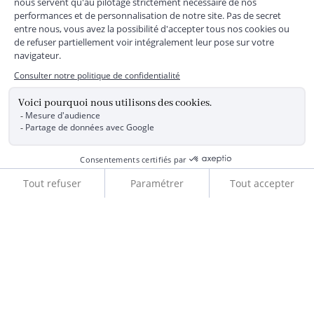
MENTIONS LÉGALES
|
CGU
|
CGV
|
COOKIES
|
DONNÉES PERSONNELLES
*
Livraison express gratuite en point relais dès 59 € et à domicile dès 150
€ vers la France Métropolitaine
Les données collectées par la société JACADI, responsable
du traitement, sont nécessaires à l'envoi de newsletters, à la
création de compte, pour le traitement, le suivi et la livraison
de votre commande, ainsi que pour le suivi de votre
adhésion au programme fidélité. Conformément au
Règlement Européen 2016/679 du 27 avril 2016 sur la
protection des données personnelles, vous bénéficiez d'un
droit d'accès, d'édiction des directives anticipées, de
rectification, d'opposition, d'effacement, de portabilité ou de
limitation aux traitements de données vous concernant.
Vous pouvez exercer vos droits en écrivant à JACADI –
Service Clients – 2/10 Rue Chaptal, 92300 LEVALLOIS-
PERRET, FRANCE ou par email service-clients@jacadi.fr .
Pour plus d'informations, vous pouvez consulter notre