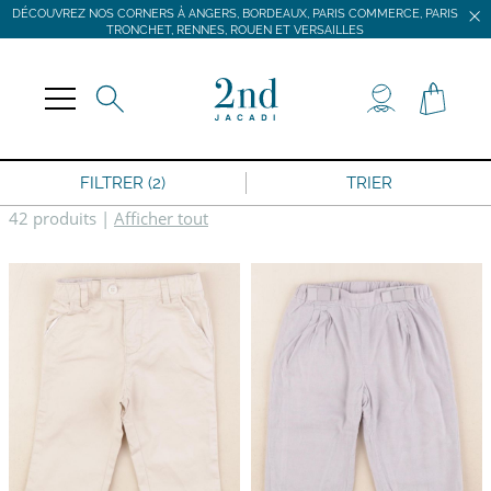
DÉCOUVREZ NOS CORNERS À ANGERS, BORDEAUX, PARIS COMMERCE, PARIS
TRONCHET, RENNES, ROUEN ET VERSAILLES
JACADI SECONDE VIE
LIVRAISON GRATUITE DÈS 59 € D'ACHAT *
DÉCOUVREZ NOS CORNERS À ANGERS, BORDEAUX, PARIS COMMERCE, PARIS
TRONCHET, RENNES, ROUEN ET VERSAILLES
FILTRER (2)
TRIER
42 produits
|
Afficher tout