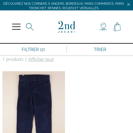
DÉCOUVREZ NOS CORNERS À ANGERS, BORDEAUX, PARIS COMMERCE, PARIS
TRONCHET, RENNES, ROUEN ET VERSAILLES
JACADI SECONDE VIE
LIVRAISON GRATUITE DÈS 59 € D'ACHAT *
DÉCOUVREZ NOS CORNERS À ANGERS, BORDEAUX, PARIS COMMERCE, PARIS
TRONCHET, RENNES, ROUEN ET VERSAILLES
FILTRER (2)
TRIER
1 produits
|
Afficher tout