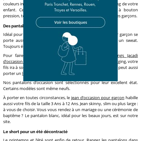
couleurs intemporelles de la marque s’invitent dans le dressing de votre
enfant. Ceinture réglable par des élastiques, fermeture à bouton
pression, tous nos pantalons s’adaptent aux morphologies des garçons.
Des pantalons pour garçon d’occasion pour toute l’année
Idéal pour la rentrée des classes, le pantalon d’occasion pour garçon se
porte aussi bien avec une chemise qu’avec un t-shirt ou un sweat.
Toujours élégant, votre fils arbore un look décontracté.
Pour faire du sport, vous pouvez lui choisir des
joggings Jacadi
d’occasion pour garçon
. Version pantalon ou ensemble de jogging, votre
fils ira à son entraînement de sport avec plaisir. S’il préfère, il peut aussi
porter un
legging pour garçon Jacadi.
Nos pantalons d’occasion sont sélectionnés pour leur excellent état.
Certains modèles sont même neufs.
À porter en toutes circonstances, le
jean d’occasion pour garçon
habille
aussi votre fils de la taille 3 Ans à 12 Ans. Jean skinny, slim ou plus large :
à vous de choisir. Vous vous rendez à un mariage ou une cérémonie de
baptême ? Le pantalon blanc, idéal pour les beaux jours, est sur notre
site.
Le short pour un été décontracté
Le printemps et l’été sont enfin de retour. Rangez les
pantalons
dans