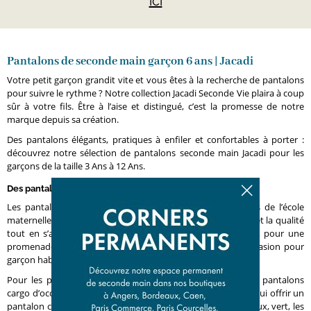
ici
Pantalons de seconde main garçon 6 ans | Jacadi
Votre petit garçon grandit vite et vous êtes à la recherche de pantalons
pour suivre le rythme ? Notre collection Jacadi Seconde Vie plaira à coup
sûr à votre fils. Être à l’aise et distingué, c’est la promesse de notre
marque depuis sa création.
Des pantalons élégants, pratiques à enfiler et confortables à porter :
découvrez notre sélection de pantalons seconde main Jacadi pour les
garçons de la taille 3 Ans à 12 Ans.
Des pantalons pour tous les petits garçons
Les pantalons Jacadi Seconde Vie accompagnent votre fils de l’école
maternelle jusqu’à l’entrée du collège. Ils allient la simplicité et la qualité
tout en s’adaptant à tous les styles. À l’école, à la maison, pour une
promenade en ville ou à la campagne, nos pantalons d’occasion pour
garçon habillent votre enfant avec style.
Pour les petits aventuriers des villes, nous proposons des pantalons
cargo d’occasion. Pour un style casual chic, pourquoi ne pas lui offrir un
pantalon chino ? Bleu clair, bleu foncé, noir, marron, bordeaux, vert, les