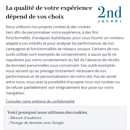
+
SUIVEZ-NOUS
MENTIONS LÉGALES
|
CGU
|
CGV
|
COOKIES
|
DONNÉES PERSONNELLES
*
Livraison express gratuite en point relais dès 59 € et à domicile dès 150
€ vers la France Métropolitaine
Les données collectées par la société JACADI, responsable
du traitement, sont nécessaires à l'envoi de newsletters, à la
création de compte, pour le traitement, le suivi et la livraison
de votre commande, ainsi que pour le suivi de votre
adhésion au programme fidélité. Conformément au
Règlement Européen 2016/679 du 27 avril 2016 sur la
protection des données personnelles, vous bénéficiez d'un
droit d'accès, d'édiction des directives anticipées, de
rectification, d'opposition, d'effacement, de portabilité ou de
limitation aux traitements de données vous concernant.
Vous pouvez exercer vos droits en écrivant à JACADI –
Service Clients – 2/10 Rue Chaptal, 92300 LEVALLOIS-