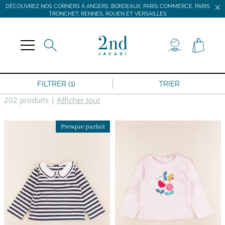
DÉCOUVREZ NOS CORNERS À ANGERS, BORDEAUX, PARIS COMMERCE, PARIS
TRONCHET, RENNES, ROUEN ET VERSAILLES
JACADI SECONDE VIE
LIVRAISON GRATUITE DÈS 59 € D'ACHAT *
DÉCOUVREZ NOS CORNERS À ANGERS, BORDEAUX, PARIS COMMERCE, PARIS
TRONCHET, RENNES, ROUEN ET VERSAILLES
FILTRER (1)
TRIER
202 produits
|
Afficher tout
Presque parfait