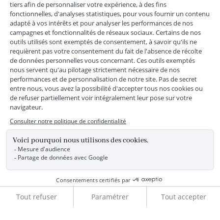
MENTIONS LÉGALES
|
CGU
|
CGV
|
COOKIES
|
DONNÉES PERSONNELLES
*
Livraison express gratuite en point relais dès 59 € et à domicile dès 150
€ vers la France Métropolitaine
Les données collectées par la société JACADI, responsable
du traitement, sont nécessaires à l'envoi de newsletters, à la
création de compte, pour le traitement, le suivi et la livraison
de votre commande, ainsi que pour le suivi de votre
adhésion au programme fidélité. Conformément au
Règlement Européen 2016/679 du 27 avril 2016 sur la
protection des données personnelles, vous bénéficiez d'un
droit d'accès, d'édiction des directives anticipées, de
rectification, d'opposition, d'effacement, de portabilité ou de
limitation aux traitements de données vous concernant.
Vous pouvez exercer vos droits en écrivant à JACADI –
Service Clients – 2/10 Rue Chaptal, 92300 LEVALLOIS-
PERRET, FRANCE ou par email service-clients@jacadi.fr .
Pour plus d'informations, vous pouvez consulter notre