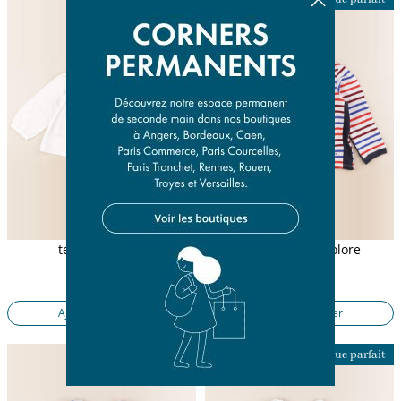
tee-shirt blanc
tee-shirt multicolore
24 mois
4 ans
12,00 €
11,50 €
Ajouter au panier
Ajouter au panier
Presque parfait
Presque parfait