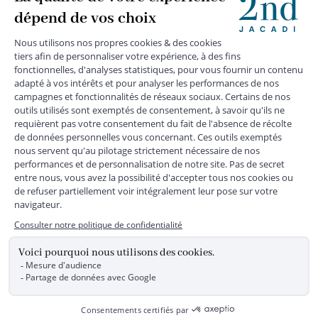
MENTIONS LÉGALES
|
CGU
|
CGV
|
COOKIES
|
DONNÉES PERSONNELLES
*
Livraison express gratuite en point relais dès 59 € et à domicile dès 150
€ vers la France Métropolitaine
Les données collectées par la société JACADI, responsable
du traitement, sont nécessaires à l'envoi de newsletters, à la
création de compte, pour le traitement, le suivi et la livraison
de votre commande, ainsi que pour le suivi de votre
adhésion au programme fidélité. Conformément au
Règlement Européen 2016/679 du 27 avril 2016 sur la
protection des données personnelles, vous bénéficiez d'un
droit d'accès, d'édiction des directives anticipées, de
rectification, d'opposition, d'effacement, de portabilité ou de
limitation aux traitements de données vous concernant.
Vous pouvez exercer vos droits en écrivant à JACADI –
Service Clients – 2/10 Rue Chaptal, 92300 LEVALLOIS-
PERRET, FRANCE ou par email service-clients@jacadi.fr .
Pour plus d'informations, vous pouvez consulter notre