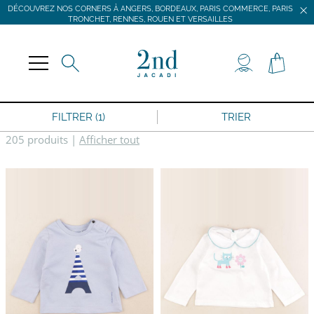
DÉCOUVREZ NOS CORNERS À ANGERS, BORDEAUX, PARIS COMMERCE, PARIS
TRONCHET, RENNES, ROUEN ET VERSAILLES
JACADI SECONDE VIE
LIVRAISON GRATUITE DÈS 59 € D'ACHAT *
DÉCOUVREZ NOS CORNERS À ANGERS, BORDEAUX, PARIS COMMERCE, PARIS
TRONCHET, RENNES, ROUEN ET VERSAILLES
FILTRER (1)
TRIER
205 produits
|
Afficher tout