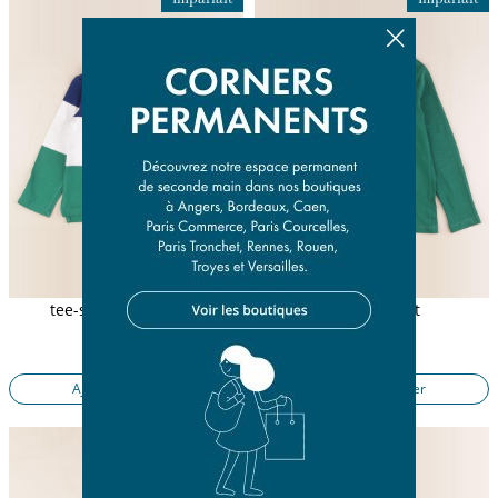
tee-shirt multicolore
tee-shirt vert
4 ans
8 ans
10,50 €
11,50 €
Ajouter au panier
Ajouter au panier