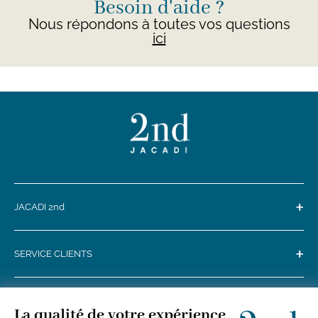
Besoin d'aide ?
Nous répondons à toutes vos questions
ici
+
JACADI 2nd
+
SERVICE CLIENTS
+
SUIVEZ-NOUS