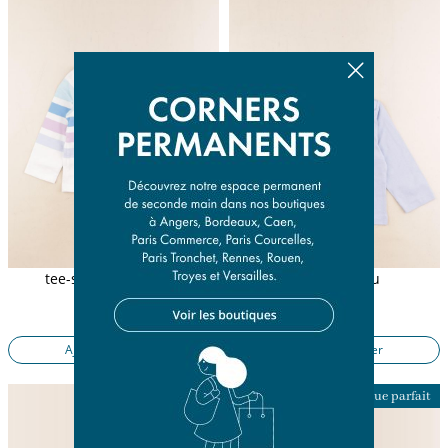
tee-shirt multicolore
tee-shirt bleu
36 mois
18 mois
13,50 €
12,90 €
Ajouter au panier
Ajouter au panier
Presque parfait
Presque parfait