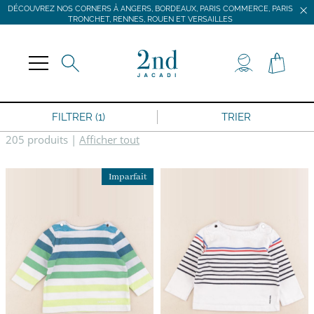
DÉCOUVREZ NOS CORNERS À ANGERS, BORDEAUX, PARIS COMMERCE, PARIS
TRONCHET, RENNES, ROUEN ET VERSAILLES
JACADI SECONDE VIE
LIVRAISON GRATUITE DÈS 59 € D'ACHAT *
DÉCOUVREZ NOS CORNERS À ANGERS, BORDEAUX, PARIS COMMERCE, PARIS
TRONCHET, RENNES, ROUEN ET VERSAILLES
FILTRER (1)
TRIER
205 produits
|
Afficher tout
Imparfait