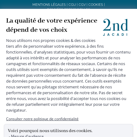
MENTIONS LÉGALES
|
CGU
|
CGV
|
COOKIES
|
DONNÉES PERSONNELLES
*
Livraison express gratuite en point relais dès 59 € et à domicile dès 150
€ vers la France Métropolitaine
Les données collectées par la société JACADI, responsable
du traitement, sont nécessaires à l'envoi de newsletters, à la
création de compte, pour le traitement, le suivi et la livraison
de votre commande, ainsi que pour le suivi de votre
adhésion au programme fidélité. Conformément au
Règlement Européen 2016/679 du 27 avril 2016 sur la
protection des données personnelles, vous bénéficiez d'un
droit d'accès, d'édiction des directives anticipées, de
rectification, d'opposition, d'effacement, de portabilité ou de
limitation aux traitements de données vous concernant.
Vous pouvez exercer vos droits en écrivant à JACADI –
Service Clients – 2/10 Rue Chaptal, 92300 LEVALLOIS-
PERRET, FRANCE ou par email service-clients@jacadi.fr .
Pour plus d'informations, vous pouvez consulter notre