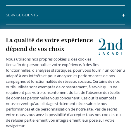
+
SERVICE CLIENTS
+
SUIVEZ-NOUS
MENTIONS LÉGALES
|
CGU
|
CGV
|
COOKIES
|
DONNÉES PERSONNELLES
*
Livraison express gratuite en point relais dès 59 € et à domicile dès 150
€ vers la France Métropolitaine
Les données collectées par la société JACADI, responsable
du traitement, sont nécessaires à l'envoi de newsletters, à la
création de compte, pour le traitement, le suivi et la livraison
de votre commande, ainsi que pour le suivi de votre
adhésion au programme fidélité. Conformément au
Règlement Européen 2016/679 du 27 avril 2016 sur la
protection des données personnelles, vous bénéficiez d'un