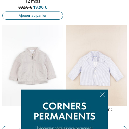
12 mois
99,50 €
19,90 €
Ajouter au panier
veste beige
veste bleu, blanc
12 mois
12 mois
21,89 €
22,50 €