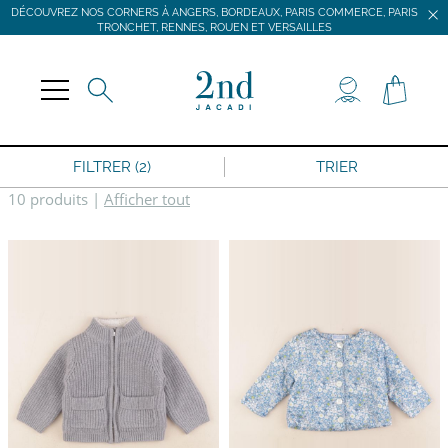
DÉCOUVREZ NOS CORNERS À ANGERS, BORDEAUX, PARIS COMMERCE, PARIS
TRONCHET, RENNES, ROUEN ET VERSAILLES
JACADI SECONDE VIE
LIVRAISON GRATUITE DÈS 59 € D'ACHAT *
DÉCOUVREZ NOS CORNERS À ANGERS, BORDEAUX, PARIS COMMERCE, PARIS
TRONCHET, RENNES, ROUEN ET VERSAILLES
FILTRER (2)
TRIER
10 produits
|
Afficher tout