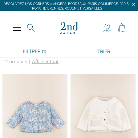
DÉCOUVREZ NOS CORNERS À ANGERS, BORDEAUX, PARIS COMMERCE, PARIS
TRONCHET, RENNES, ROUEN ET VERSAILLES
JACADI SECONDE VIE
LIVRAISON GRATUITE DÈS 59 € D'ACHAT *
DÉCOUVREZ NOS CORNERS À ANGERS, BORDEAUX, PARIS COMMERCE, PARIS
TRONCHET, RENNES, ROUEN ET VERSAILLES
FILTRER (1)
TRIER
14 produits
|
Afficher tout