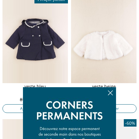
veste bleu
veste beige
18 mois
6 mois
87,50 €
17,50 €
17,90 €
Ajouter au panier
Ajouter au panier
-60%
-60%