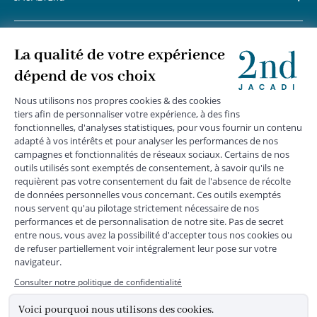
+
SERVICE CLIENTS
+
SUIVEZ-NOUS
MENTIONS LÉGALES
|
CGU
|
CGV
|
COOKIES
|
DONNÉES PERSONNELLES
*
Livraison express gratuite en point relais dès 59 € et à domicile dès 150
€ vers la France Métropolitaine
Les données collectées par la société JACADI, responsable
du traitement, sont nécessaires à l'envoi de newsletters, à la
création de compte, pour le traitement, le suivi et la livraison
de votre commande, ainsi que pour le suivi de votre
adhésion au programme fidélité. Conformément au
Règlement Européen 2016/679 du 27 avril 2016 sur la
protection des données personnelles, vous bénéficiez d'un