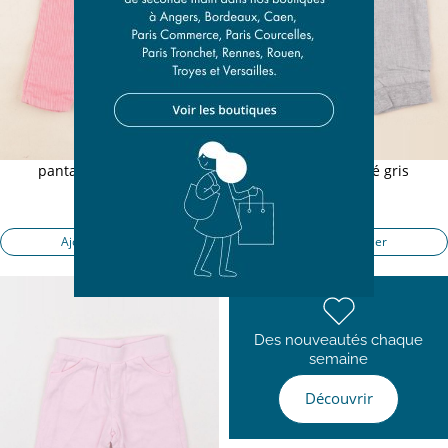
pantalon doublé rose
pantalon doublé gris
3 mois
3 mois
13,90 €
13,90 €
Ajouter au panier
Ajouter au panier
Des nouveautés chaque
semaine
Découvrir