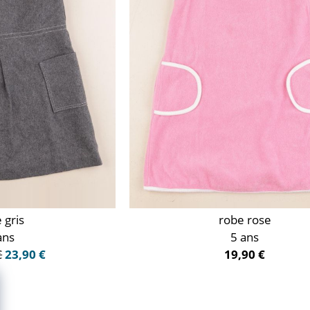
 gris
robe rose
ans
5 ans
€
23,90 €
19,90 €