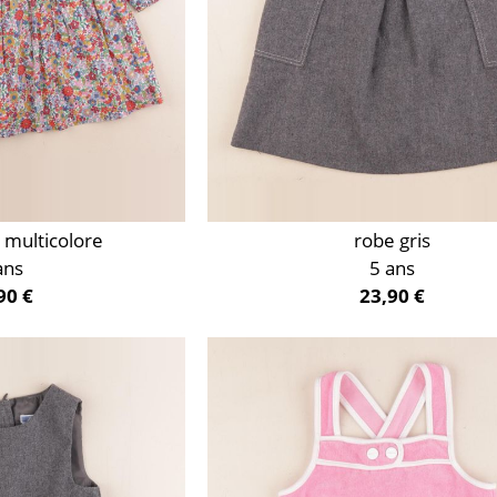
y multicolore
robe gris
ans
5 ans
90 €
23,90 €