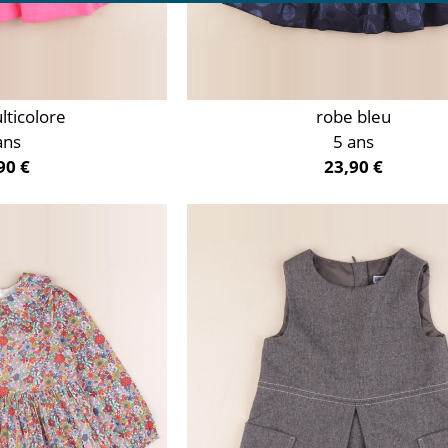
lticolore
robe bleu
ans
5 ans
90 €
23,90 €