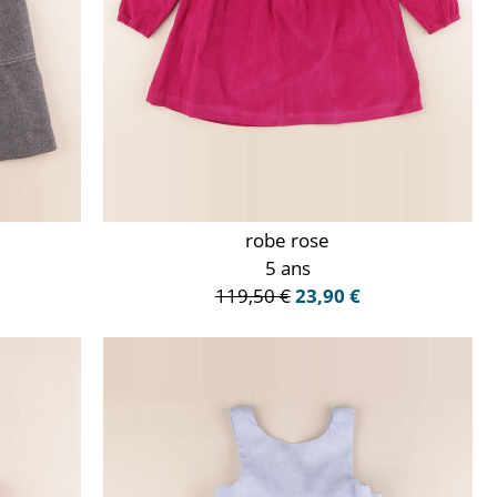
robe rose
5 ans
119,50 €
23,90 €