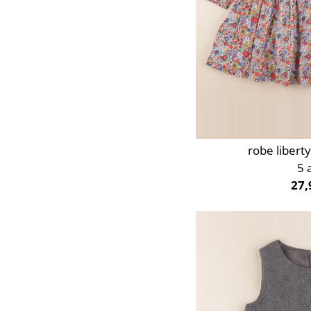
robe libert
5 
27,