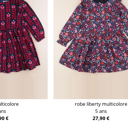
lticolore
robe liberty multicolore
ans
5 ans
90 €
27,90 €