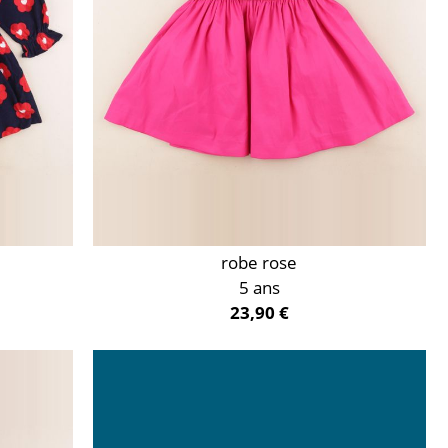
robe rose
5 ans
23,90 €