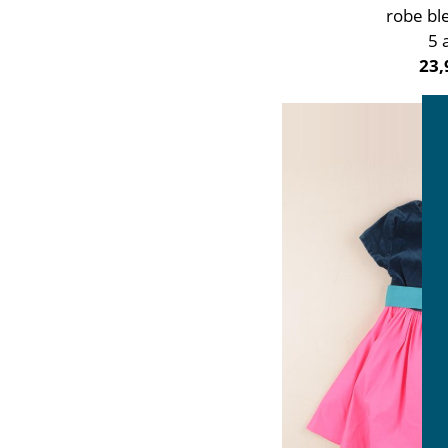
robe bl
5 
23,