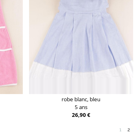
robe blanc, bleu
5 ans
26,90 €
1
2