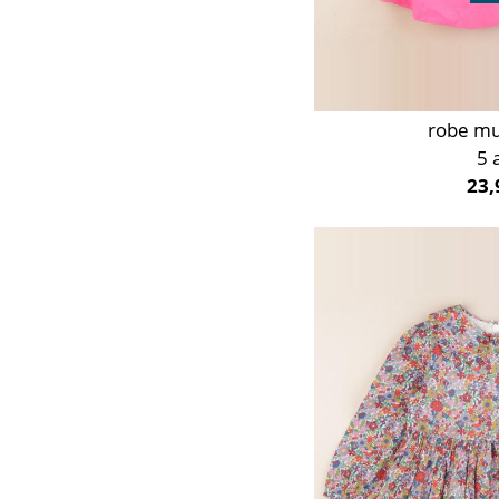
robe mu
5 
23,