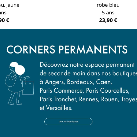
eu, jaune
robe bleu
ans
5 ans
90 €
23,90 €