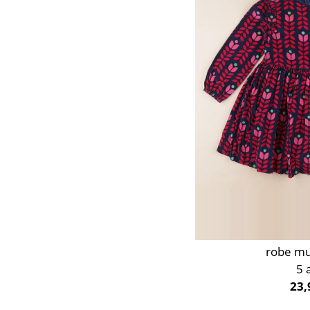
Orange
Rose
Rouge
Taupe
Vert
Violet
robe mu
5 
23,