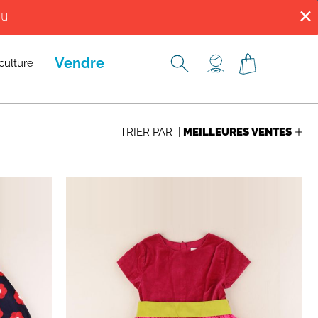
✕
ENNES, ROUEN, TROYES ET VERSAILLES.
du
ENNES, ROUEN, TROYES ET VERSAILLES.
Vendre
culture
TRIER PAR |