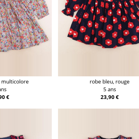
y multicolore
robe bleu, rouge
ans
5 ans
90 €
23,90 €