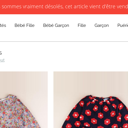
RS, BORDEAUX, CAEN, PARIS COMMERCE, PARIS COURCELLES, PARIS TRONCHET, R
sommes vraiment désolés, cet article vient d'être ven
JACADI SECONDE VIE
LIVRAISON GRATUITE DÈS 59 € D'ACHAT *
RS, BORDEAUX, CAEN, PARIS COMMERCE, PARIS COURCELLES, PARIS TRONCHET, R
tés
Bébé Fille
Bébé Garçon
Fille
Garçon
Puéri
S
out