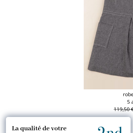
robe
5 
119,50 