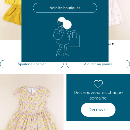
robe jaune
robe multicolore
6 ans
6 ans
23,90 €
19,90 €
Ajouter au panier
Ajouter au panier
Des nouveautés chaque
semaine
Découvrir