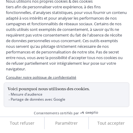
+
SERVICE CLIENTS
+
SUIVEZ-NOUS
MENTIONS LÉGALES
|
CGU
|
CGV
|
COOKIES
|
DONNÉES PERSONNELLES
*
Livraison express gratuite en point relais dès 59 € et à domicile dès 150
€ vers la France Métropolitaine
Les données collectées par la société JACADI, responsable
du traitement, sont nécessaires à l'envoi de newsletters, à la
création de compte, pour le traitement, le suivi et la livraison
de votre commande, ainsi que pour le suivi de votre
adhésion au programme fidélité. Conformément au
Règlement Européen 2016/679 du 27 avril 2016 sur la
protection des données personnelles, vous bénéficiez d'un
Ajouter au panier
droit d'accès, d'édiction des directives anticipées, de
rectification, d'opposition, d'effacement, de portabilité ou de
limitation aux traitements de données vous concernant.