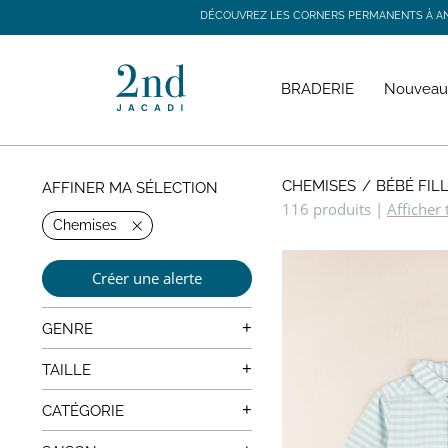
DÉCOUVREZ LES CORNERS PERMANENTS À ANGE
DÉCOUVREZ LES CORNERS PERMANENTS À ANGE
BRADERIE
Nouveau
CHEMISES
BÉBÉ FIL
AFFINER MA SÉLECTION
116 produits
|
Afficher 
Chemises
Créer une alerte
+
GENRE
Mixte
+
TAILLE
0 mois
+
CATÉGORIE
1 mois
Manteaux, Vestes