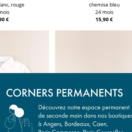
lanc, rouge
chemise bleu
mois
24 mois
90 €
15,90 €