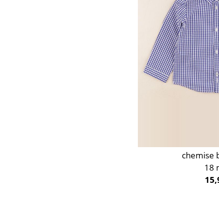
chemise b
18 
15,