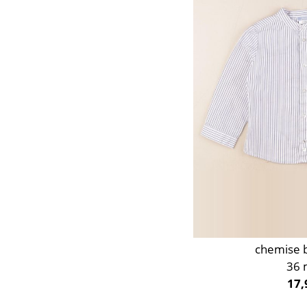
Orange
Rose
Rouge
Taupe
Vert
Violet
chemise b
36 
17,