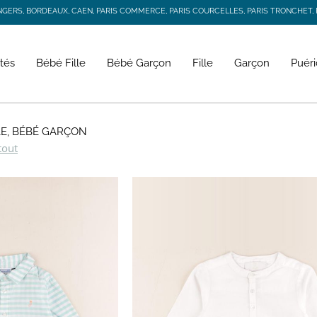
RS, BORDEAUX, CAEN, PARIS COMMERCE, PARIS COURCELLES, PARIS TRONCHET, R
JACADI SECONDE VIE
LIVRAISON GRATUITE DÈS 59 € D'ACHAT *
RS, BORDEAUX, CAEN, PARIS COMMERCE, PARIS COURCELLES, PARIS TRONCHET, R
tés
Bébé Fille
Bébé Garçon
Fille
Garçon
Puéri
LE, BÉBÉ GARÇON
tout