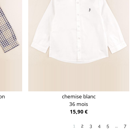
on
chemise blanc
36 mois
15,90 €
1
2
3
4
5
...
7