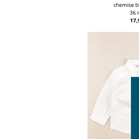
chemise b
36 
17,