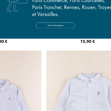
e blanc
chemise bleu
mois
18 mois
90 €
15,90 €