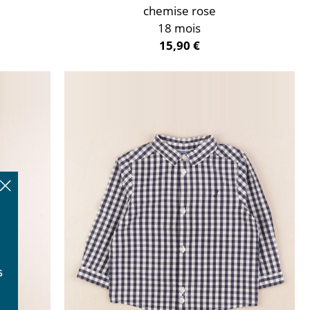
chemise rose
18 mois
15,90 €