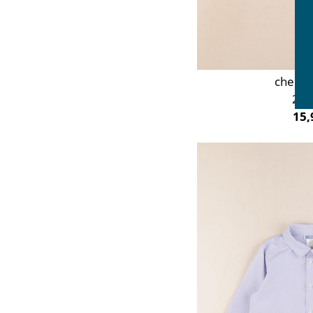
chemis
24 
15,