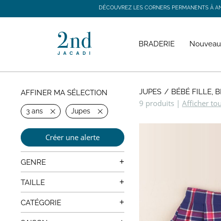
DÉCOUVREZ LES CORNERS PERMANENTS À ANGE
DÉCOUVREZ LES CORNERS PERMANENTS À ANGE
BRADERIE
Nouveau
JUPES
BÉBÉ FILLE, 
AFFINER MA SÉLECTION
9 produits
|
Afficher to
3 ans
Jupes
Créer une alerte
+
GENRE
Mixte
+
TAILLE
0 mois
+
CATÉGORIE
1 mois
Manteaux, Vestes