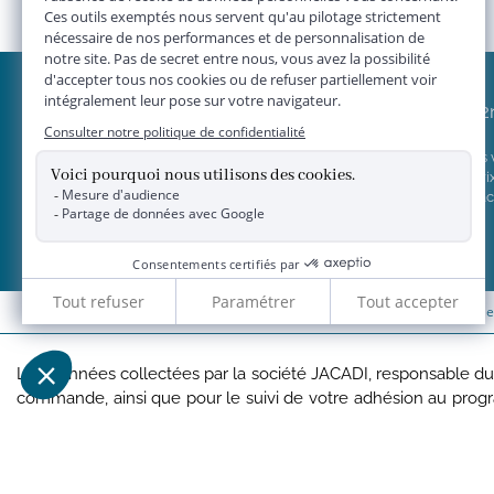
JACADI 2
Vendre vos
Grille de pri
Concept Jac
*
Livraison 
Les données collectées par la société JACADI, responsable du tr
commande, ainsi que pour le suivi de votre adhésion au pro
vous bénéficiez d'un droit d'accès, d'édiction des directives an
Vous pouvez exercer vos droits en écrivant à JACADI – Se
d'informations, vous pouvez consulter notre
politique Donnée