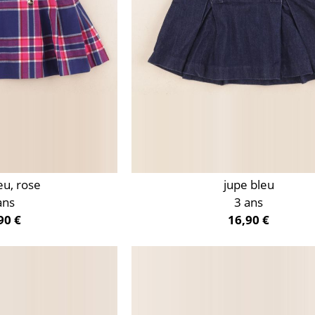
eu, rose
jupe bleu
ans
3 ans
90 €
16,90 €