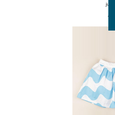
jupe
3 
16,