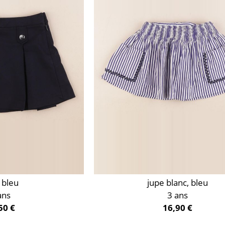
 bleu
jupe blanc, bleu
ans
3 ans
50 €
16,90 €