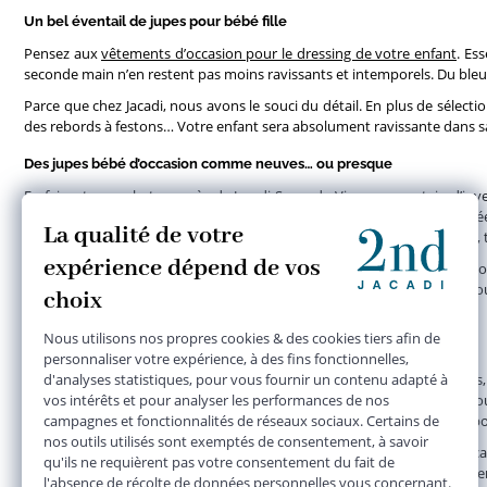
Un bel éventail de jupes pour bébé fille
Pensez aux
vêtements d’occasion pour le dressing de votre enfant
. Es
seconde main n’en restent pas moins ravissants et intemporels. Du bleu 
Parce que chez Jacadi, nous avons le souci du détail. En plus de sélec
des rebords à festons… Votre enfant sera absolument ravissante dans 
Des jupes bébé d’occasion comme neuves… ou presque
En faisant vos achats auprès de Jacadi Seconde Vie, soyez certain d’in
présentant de toutes petites imperfections (systématiquement précisées 
bébé fille en fonction de leur état : neuf avec étiquette, presque parfait,
Pour trouver la jupe bébé fille idéale pour votre enfant, n’hésitez pas no
livraison (à domicile ou en point relai) puis validez votre commande. 
la seconde main.
Vendre ses jupes d’occasion sur le site Jacadi Seconde Vie
Votre petite fille ne rentre plus dans ses jolies jupes Jacadi ? Ou 
facilement en vous rendant directement en boutique. Pour 10 articles ou 
ci vous sera remise immédiatement ou sous quelques jours, le temps pour
Des nouveautés viennent enrichir quotidiennement les sélections Jacad
profiter de pièces emblématiques et qualitatives, pensées pour sublimer