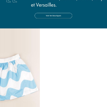
 rose
jupe bleu, rose
ans
3 ans
90 €
14,50 €