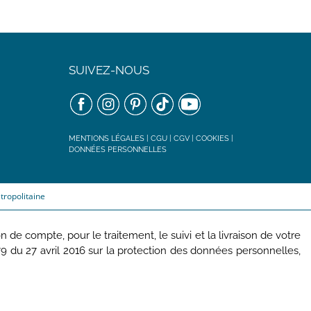
SUIVEZ-NOUS
MENTIONS LÉGALES
|
CGU
|
CGV
|
COOKIES
|
DONNÉES PERSONNELLES
tropolitaine
de compte, pour le traitement, le suivi et la livraison de votre
u 27 avril 2016 sur la protection des données personnelles,
lité ou de limitation aux traitements de données vous concernant.
FRANCE ou par email service-clients@jacadi.fr . Pour plus
6,00 Euros, RCS Nanterre n°441 875 473, siège social 2/10 Rue