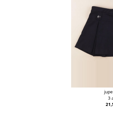
Orange
Rose
Rouge
Taupe
Vert
Violet
jupe
3 
21,