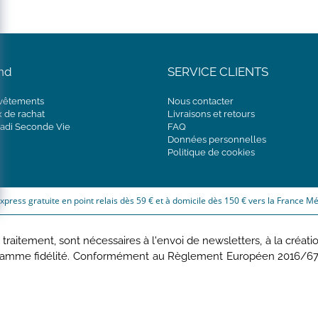
nd
SERVICE CLIENTS
 vêtements
Nous contacter
x de rachat
Livraisons et retours
adi Seconde Vie
FAQ
Données personnelles
Politique de cookies
express gratuite en point relais dès 59 € et à domicile dès 150 € vers la France Mé
aitement, sont nécessaires à l'envoi de newsletters, à la création 
gramme fidélité. Conformément au Règlement Européen 2016/679 d
ticipées, de rectification, d'opposition, d'effacement, de portabi
rvice Clients – 2/10 Rue Chaptal, 92300 LEVALLOIS-PERRET, 
s Personnelles
ou
Cookies
. JACADI SAS au capital de 25 847 95