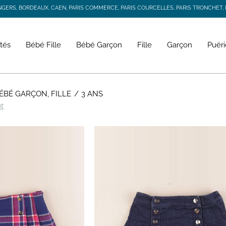
RS, BORDEAUX, CAEN, PARIS COMMERCE, PARIS COURCELLES, PARIS TRONCHET, R
JACADI SECONDE VIE
LIVRAISON GRATUITE DÈS 59 € D'ACHAT *
RS, BORDEAUX, CAEN, PARIS COMMERCE, PARIS COURCELLES, PARIS TRONCHET, R
tés
Bébé Fille
Bébé Garçon
Fille
Garçon
Puéri
BÉBÉ GARÇON, FILLE
3 ANS
ut