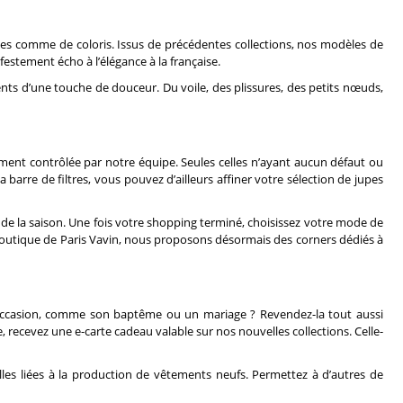
styles comme de coloris. Issus de précédentes collections, nos modèles de
estement écho à l’élégance à la française.
nts d’une touche de douceur. Du voile, des plissures, des petits nœuds,
ement contrôlée par notre équipe. Seules celles n’ayant aucun défaut ou
arre de filtres, vous pouvez d’ailleurs affiner votre sélection de jupes
ore de la saison. Une fois votre shopping terminé, choisissez votre mode de
 boutique de Paris Vavin, nous proposons désormais des corners dédiés à
de occasion, comme son baptême ou un mariage ? Revendez-la tout aussi
 recevez une e-carte cadeau valable sur nos nouvelles collections. Celle-
lles liées à la production de vêtements neufs. Permettez à d’autres de