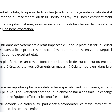
sentiel de l’été, la jupe se décline chez Jacadi dans une grande variété de 
marine, du rose tendre, du tissu Liberty, des rayures… nos pièces font manif
tionner de jolies matières, nous avons à cœur de doter chacun de nos vêteme
sa
jupe bébé d’occasion.
vestir dans des vêtements à l’état impeccable. Chaque pièce est scrupuleus
dans la fiche produit) sont acceptées pour une remise en vente. Depuis la b
 très bon ou excellent état.
n plus à trier les articles en fonction de leur taille, de leur couleur ou enc
Vous préférez acheter vos vêtements en magasin ? Cela tombe bien : dans la
alors, elle ne reportera plus le modèle acheté spécialement pour une gran
plus, vous pouvez aussi opter pour un envoi postal, à nos frais. En échange,
 notre équipe d’effectuer le contrôle qualité.
i Seconde Vie. Vous aussi, participez à économiser les ressources nature
 toutes les tenues d’enfants.