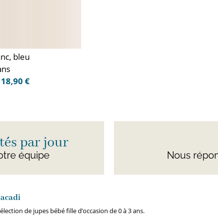
anc, bleu
ans
18,90 €
és par jour
otre équipe
Nous répon
 Jacadi
lection de jupes bébé fille d’occasion de 0 à 3 ans.