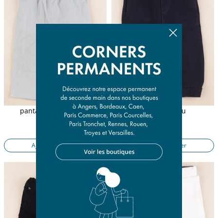
pantalon doublé bleu
pantalon bleu
12 mois
12 mois
13,90 €
8,90 €
Ajouter au panier
Ajouter au panier
Presque parfait