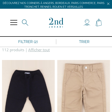
DÉCOUVREZ NOS CORNERS À ANGERS, BORDEAUX, PARIS COMMERCE, PARIS
TRONCHET, RENNES, ROUEN ET VERSAILLES
JACADI SECONDE VIE
LIVRAISON GRATUITE DÈS 59 € D'ACHAT *
DÉCOUVREZ NOS CORNERS À ANGERS, BORDEAUX, PARIS COMMERCE, PARIS
TRONCHET, RENNES, ROUEN ET VERSAILLES
FILTRER (2)
TRIER
112 produits
|
Afficher tout