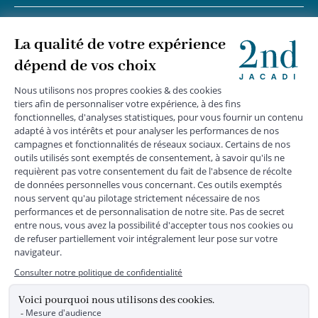
+
SUIVEZ-NOUS
MENTIONS LÉGALES
|
CGU
|
CGV
|
COOKIES
|
DONNÉES PERSONNELLES
*
Livraison express gratuite en point relais dès 59 € et à domicile dès 150
€ vers la France Métropolitaine
Les données collectées par la société JACADI, responsable
du traitement, sont nécessaires à l'envoi de newsletters, à la
création de compte, pour le traitement, le suivi et la livraison
de votre commande, ainsi que pour le suivi de votre
adhésion au programme fidélité. Conformément au
Règlement Européen 2016/679 du 27 avril 2016 sur la
protection des données personnelles, vous bénéficiez d'un
droit d'accès, d'édiction des directives anticipées, de
rectification, d'opposition, d'effacement, de portabilité ou de
limitation aux traitements de données vous concernant.
Vous pouvez exercer vos droits en écrivant à JACADI –