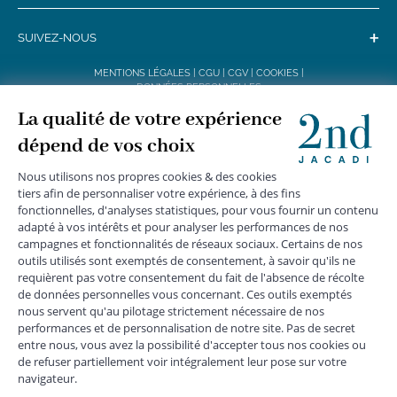
+
SUIVEZ-NOUS
MENTIONS LÉGALES
|
CGU
|
CGV
|
COOKIES
|
DONNÉES PERSONNELLES
*
Livraison express gratuite en point relais dès 59 € et à domicile dès 150
€ vers la France Métropolitaine
Les données collectées par la société JACADI, responsable
du traitement, sont nécessaires à l'envoi de newsletters, à la
création de compte, pour le traitement, le suivi et la livraison
de votre commande, ainsi que pour le suivi de votre
adhésion au programme fidélité. Conformément au
Règlement Européen 2016/679 du 27 avril 2016 sur la
protection des données personnelles, vous bénéficiez d'un
droit d'accès, d'édiction des directives anticipées, de
rectification, d'opposition, d'effacement, de portabilité ou de
limitation aux traitements de données vous concernant.
Vous pouvez exercer vos droits en écrivant à JACADI –