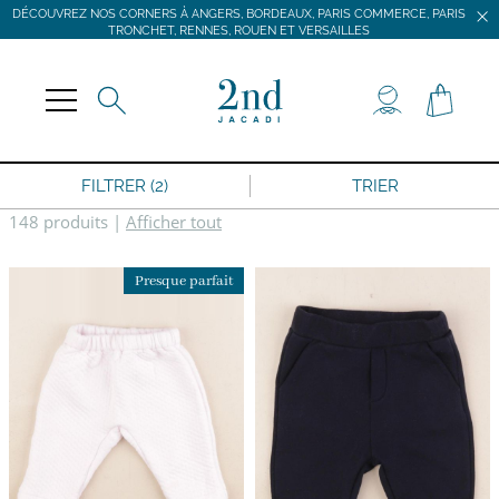
DÉCOUVREZ NOS CORNERS À ANGERS, BORDEAUX, PARIS COMMERCE, PARIS
TRONCHET, RENNES, ROUEN ET VERSAILLES
JACADI SECONDE VIE
LIVRAISON GRATUITE DÈS 59 € D'ACHAT *
DÉCOUVREZ NOS CORNERS À ANGERS, BORDEAUX, PARIS COMMERCE, PARIS
TRONCHET, RENNES, ROUEN ET VERSAILLES
FILTRER (2)
TRIER
148 produits
|
Afficher tout
Presque parfait