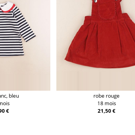
anc, bleu
robe rouge
mois
18 mois
90 €
21,50 €