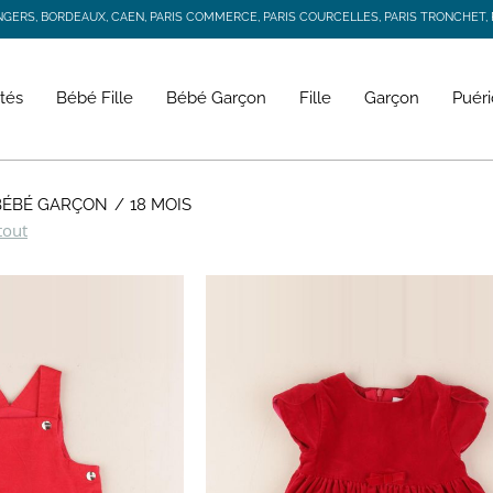
RS, BORDEAUX, CAEN, PARIS COMMERCE, PARIS COURCELLES, PARIS TRONCHET, R
JACADI SECONDE VIE
LIVRAISON GRATUITE DÈS 59 € D'ACHAT *
RS, BORDEAUX, CAEN, PARIS COMMERCE, PARIS COURCELLES, PARIS TRONCHET, R
tés
Bébé Fille
Bébé Garçon
Fille
Garçon
Puéri
 BÉBÉ GARÇON
18 MOIS
tout