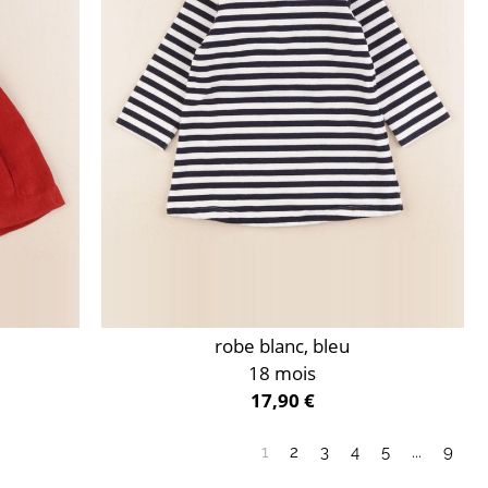
robe blanc, bleu
18 mois
17,90 €
1
2
3
4
5
...
9