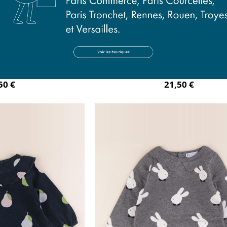
eu, rose
robe rouge
mois
18 mois
50 €
21,50 €