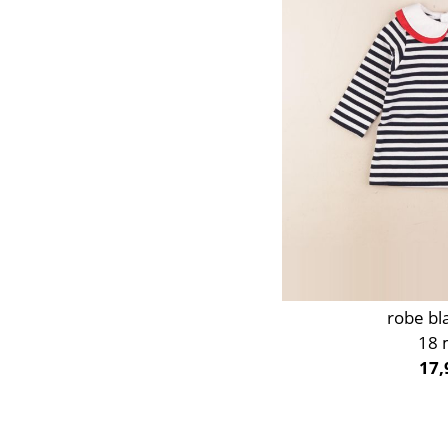
robe bl
18 
17,