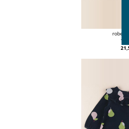
robe bl
18 
21,