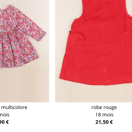
y multicolore
robe rouge
mois
18 mois
90 €
21,50 €