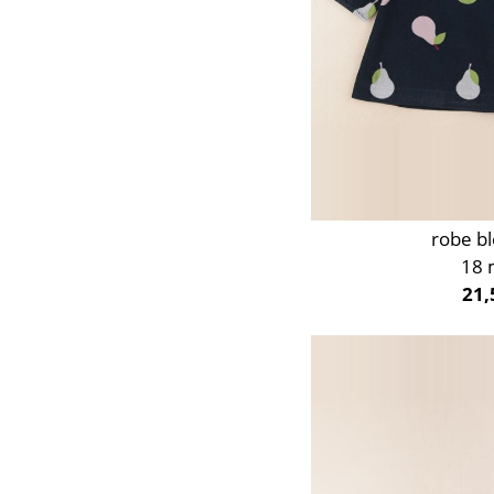
robe bl
18 
21,