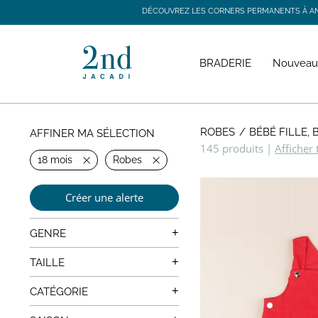
DÉCOUVREZ LES CORNERS PERMANENTS À ANGE
DÉCOUVREZ LES CORNERS PERMANENTS À ANGE
BRADERIE
Nouveau
ROBES
BÉBÉ FILLE,
AFFINER MA SÉLECTION
145 produits
|
Afficher 
18 mois
Robes
Créer une alerte
+
GENRE
Mixte
+
TAILLE
0 mois
+
CATÉGORIE
1 mois
Manteaux, Vestes