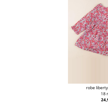
Orange
Rose
Rouge
Taupe
Vert
Violet
robe libert
18 
24,