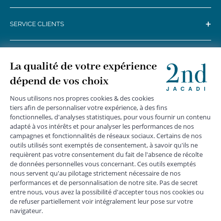
+
SERVICE CLIENTS
+
SUIVEZ-NOUS
MENTIONS LÉGALES
|
CGU
|
CGV
|
COOKIES
|
DONNÉES PERSONNELLES
*
Livraison express gratuite en point relais dès 59 € et à domicile dès 150
€ vers la France Métropolitaine
Les données collectées par la société JACADI, responsable
du traitement, sont nécessaires à l'envoi de newsletters, à la
création de compte, pour le traitement, le suivi et la livraison
de votre commande, ainsi que pour le suivi de votre
adhésion au programme fidélité. Conformément au
Règlement Européen 2016/679 du 27 avril 2016 sur la
protection des données personnelles, vous bénéficiez d'un
droit d'accès, d'édiction des directives anticipées, de