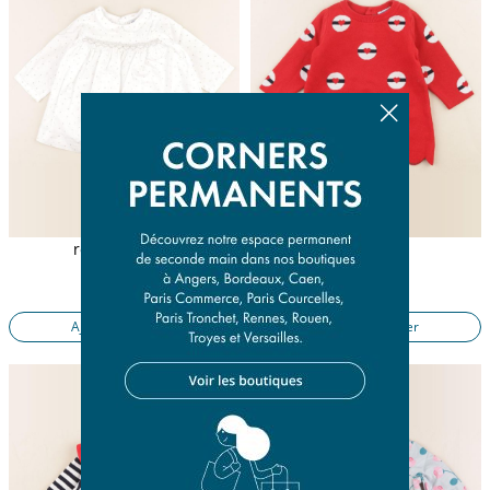
robe blanc, or
robe rouge
6 mois
6 mois
18,50 €
21,50 €
Ajouter au panier
Ajouter au panier
Presque parfait