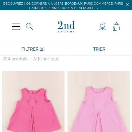
DÉCOUVREZ NOS CORNERS À ANGERS, BORDEAUX, PARIS COMMERCE, PARIS
TRONCHET, RENNES, ROUEN ET VERSAILLES
JACADI SECONDE VIE
LIVRAISON GRATUITE DÈS 59 € D'ACHAT *
DÉCOUVREZ NOS CORNERS À ANGERS, BORDEAUX, PARIS COMMERCE, PARIS
TRONCHET, RENNES, ROUEN ET VERSAILLES
FILTRER (2)
TRIER
394 produits
|
Afficher tout