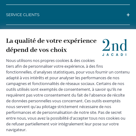
+
SERVICE CLIENTS
+
SUIVEZ-NOUS
MENTIONS LÉGALES
|
CGU
|
CGV
|
COOKIES
|
DONNÉES PERSONNELLES
*
Livraison express gratuite en point relais dès 59 € et à domicile dès 150
€ vers la France Métropolitaine
Les données collectées par la société JACADI, responsable
du traitement, sont nécessaires à l'envoi de newsletters, à la
création de compte, pour le traitement, le suivi et la livraison
de votre commande, ainsi que pour le suivi de votre
adhésion au programme fidélité. Conformément au
Règlement Européen 2016/679 du 27 avril 2016 sur la
protection des données personnelles, vous bénéficiez d'un
droit d'accès, d'édiction des directives anticipées, de