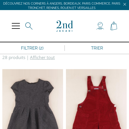
DÉCOUVREZ NOS CORNERS À ANGERS, BORDEAUX, PARIS COMMERCE, PARIS
TRONCHET, RENNES, ROUEN ET VERSAILLES
JACADI SECONDE VIE
LIVRAISON GRATUITE DÈS 59 € D'ACHAT *
DÉCOUVREZ NOS CORNERS À ANGERS, BORDEAUX, PARIS COMMERCE, PARIS
TRONCHET, RENNES, ROUEN ET VERSAILLES
FILTRER (2)
TRIER
28 produits
|
Afficher tout