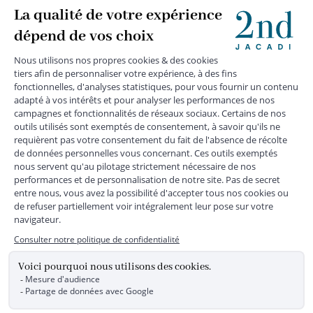
+
SUIVEZ-NOUS
MENTIONS LÉGALES
|
CGU
|
CGV
|
COOKIES
|
DONNÉES PERSONNELLES
*
Livraison express gratuite en point relais dès 59 € et à domicile dès 150
€ vers la France Métropolitaine
Les données collectées par la société JACADI, responsable
du traitement, sont nécessaires à l'envoi de newsletters, à la
création de compte, pour le traitement, le suivi et la livraison
de votre commande, ainsi que pour le suivi de votre
adhésion au programme fidélité. Conformément au
Règlement Européen 2016/679 du 27 avril 2016 sur la
protection des données personnelles, vous bénéficiez d'un
droit d'accès, d'édiction des directives anticipées, de
rectification, d'opposition, d'effacement, de portabilité ou de
limitation aux traitements de données vous concernant.
Vous pouvez exercer vos droits en écrivant à JACADI –
Service Clients – 2/10 Rue Chaptal, 92300 LEVALLOIS-
PERRET, FRANCE ou par email service-clients@jacadi.fr .