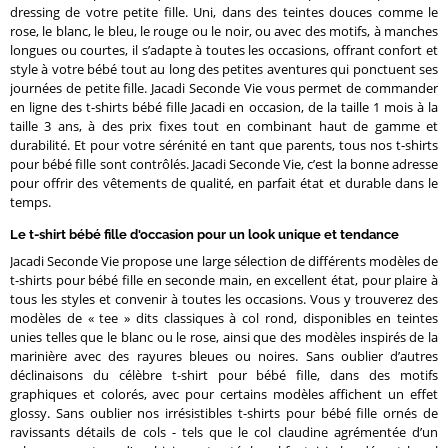
dressing de votre petite fille. Uni, dans des teintes douces comme le
rose, le blanc, le bleu, le rouge ou le noir, ou avec des motifs, à manches
longues ou courtes, il s’adapte à toutes les occasions, offrant confort et
style à votre bébé tout au long des petites aventures qui ponctuent ses
journées de petite fille. Jacadi Seconde Vie vous permet de commander
en ligne des t-shirts bébé fille Jacadi en occasion, de la taille 1 mois à la
taille 3 ans, à des prix fixes tout en combinant haut de gamme et
durabilité. Et pour votre sérénité en tant que parents, tous nos t-shirts
pour bébé fille sont contrôlés. Jacadi Seconde Vie, c’est la bonne adresse
pour offrir des vêtements de qualité, en parfait état et durable dans le
temps.
Le t-shirt bébé fille d'occasion pour un look unique et tendance
Jacadi Seconde Vie propose une large sélection de différents modèles de
t-shirts pour bébé fille en seconde main, en excellent état, pour plaire à
tous les styles et convenir à toutes les occasions. Vous y trouverez des
modèles de « tee » dits classiques à col rond, disponibles en teintes
unies telles que le blanc ou le rose, ainsi que des modèles inspirés de la
marinière avec des rayures bleues ou noires. Sans oublier d’autres
déclinaisons du célèbre t-shirt pour bébé fille, dans des motifs
graphiques et colorés, avec pour certains modèles affichent un effet
glossy. Sans oublier nos irrésistibles t-shirts pour bébé fille ornés de
ravissants détails de cols - tels que le col claudine agrémentée d’un