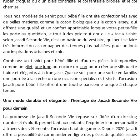
ruban croquet ou d'un biais contrasté, le col fantaisie brodée, et le col
chemise.
Tous nos modèles de t-shirt pour bébé fille ont été confectionnés avec
de belles matières, comme le coton biologique ou le coton jersey, qui
offrent une qualité et un confort appréciable lorsque votre petite-fille
les porte au quotidien, le tout à des prix tout doux. Le « tee » t-shirt
selon Jacadi Seconde Vie, c’est un basique du vestiaire, qui peut se faire
très informel ou accompagner des tenues plus habillées, pour un look
aux inspirations urbaines et chic.
Combinez un t-shirt pour bébé fille et d’autres pièces intemporelles
comme un
gilet
,
une jupe
ou encore un
jean
pour créer une silhouette
fluide et élégante, à la française. Que ce soit pour une sortie en famille,
une journée à la crèche ou une occasion spéciale, ces t-shirts d’occasion
Jacadi pour bébé fille offrent une touche parisienne unique à chaque
tenue.
Une mode durable et élégante : l’héritage de Jacadi Seconde Vie
pour demain
La promesse de Jacadi Seconde Vie repose sur l’idée d’un dressing
durable et évolutif, permettant aux enfants d’exprimer leur personnalité
à travers des vêtements d’occasion haut de gamme. Depuis 2020, Jacadi
offre la possibilité de commander en ligne des pièces de qualité, issues