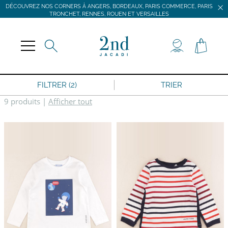
DÉCOUVREZ NOS CORNERS À ANGERS, BORDEAUX, PARIS COMMERCE, PARIS
TRONCHET, RENNES, ROUEN ET VERSAILLES
JACADI SECONDE VIE
LIVRAISON GRATUITE DÈS 59 € D'ACHAT *
DÉCOUVREZ NOS CORNERS À ANGERS, BORDEAUX, PARIS COMMERCE, PARIS
TRONCHET, RENNES, ROUEN ET VERSAILLES
FILTRER (2)
TRIER
9 produits
|
Afficher tout