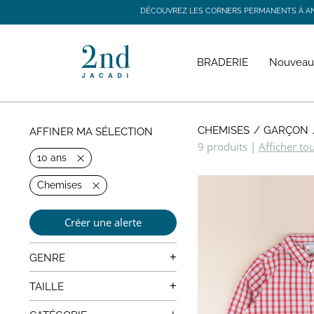
DÉCOUVREZ LES CORNERS PERMANENTS À ANGE
DÉCOUVREZ LES CORNERS PERMANENTS À ANGE
BRADERIE
Nouveau
CHEMISES
GARÇON
AFFINER MA SÉLECTION
9 produits
|
Afficher to
10 ans
Chemises
Créer une alerte
+
GENRE
Mixte
+
TAILLE
4 ans