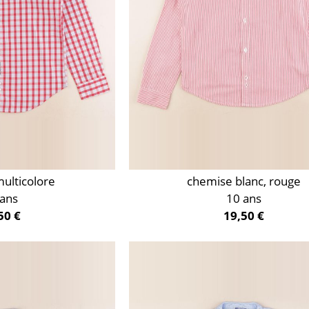
ulticolore
chemise blanc, rouge
 ans
10 ans
50 €
19,50 €