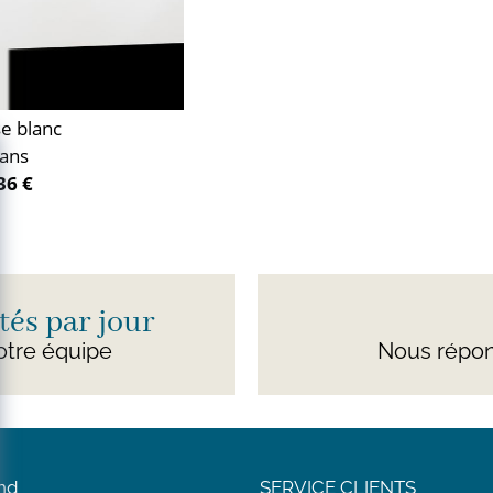
e blanc
 ans
36 €
és par jour
otre équipe
Nous répon
nd
SERVICE CLIENTS