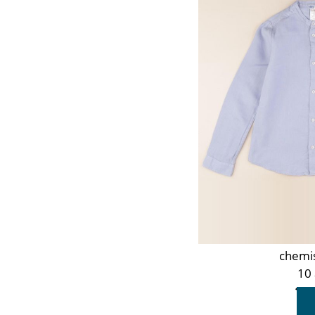
Or
Orange
Rose
Rouge
Taupe
Vert
Violet
chemi
10
19,