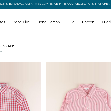
RS, BORDEAUX, CAEN, PARIS COMMERCE, PARIS COURCELLES, PARIS TRONCHET, R
JACADI SECONDE VIE
LIVRAISON GRATUITE DÈS 59 € D'ACHAT *
RS, BORDEAUX, CAEN, PARIS COMMERCE, PARIS COURCELLES, PARIS TRONCHET, R
tés
Bébé Fille
Bébé Garçon
Fille
Garçon
Puéri
10 ANS
ut