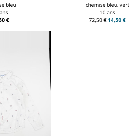
se bleu
chemise bleu, vert
 ans
10 ans
50 €
72,50 €
14,50 €