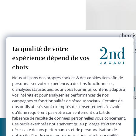
chemis
10
19,
Des centaines de nouveaut
Sélectionnées avec soin par n
JACADI 2