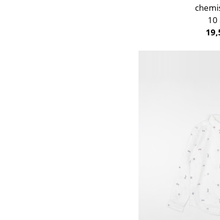
chemi
10
19,