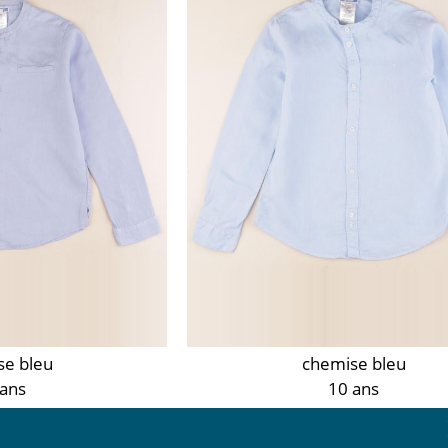
se bleu
chemise bleu
 ans
10 ans
50 €
19,50 €