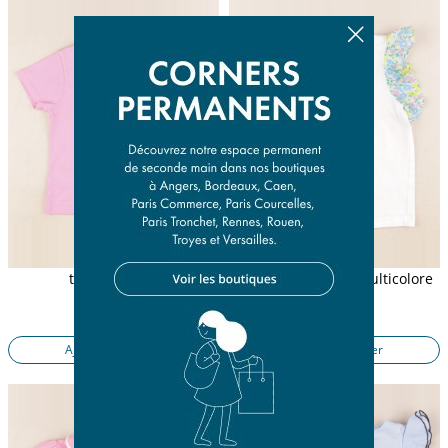
tee-shirt rose
débardeur blanc, multicolore
4 ans
4 ans
10,90 €
10,50 €
Ajouter au panier
Ajouter au panier