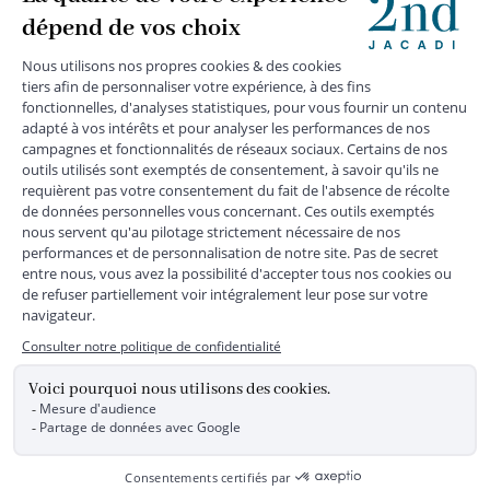
MENTIONS LÉGALES
|
CGU
|
CGV
|
COOKIES
|
DONNÉES PERSONNELLES
*
Livraison express gratuite en point relais dès 59 € et à domicile dès 150
€ vers la France Métropolitaine
Les données collectées par la société JACADI, responsable
du traitement, sont nécessaires à l'envoi de newsletters, à la
création de compte, pour le traitement, le suivi et la livraison
de votre commande, ainsi que pour le suivi de votre
adhésion au programme fidélité. Conformément au
Règlement Européen 2016/679 du 27 avril 2016 sur la
protection des données personnelles, vous bénéficiez d'un
droit d'accès, d'édiction des directives anticipées, de
rectification, d'opposition, d'effacement, de portabilité ou de
limitation aux traitements de données vous concernant.
Vous pouvez exercer vos droits en écrivant à JACADI –
Service Clients – 2/10 Rue Chaptal, 92300 LEVALLOIS-
PERRET, FRANCE ou par email service-clients@jacadi.fr .
Pour plus d'informations, vous pouvez consulter notre