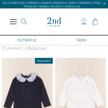
DÉCOUVREZ NOS CORNERS À ANGERS, BORDEAUX, PARIS COMMERCE, PARIS
TRONCHET, RENNES, ROUEN ET VERSAILLES
JACADI SECONDE VIE
LIVRAISON GRATUITE DÈS 59 € D'ACHAT *
DÉCOUVREZ NOS CORNERS À ANGERS, BORDEAUX, PARIS COMMERCE, PARIS
TRONCHET, RENNES, ROUEN ET VERSAILLES
FILTRER (2)
TRIER
29 produits
|
Afficher tout
Imparfait