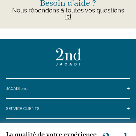
Besoin d'aide ?
Nous répondons à toutes vos questions
ici
+
JACADI 2nd
+
SERVICE CLIENTS
+
SUIVEZ-NOUS