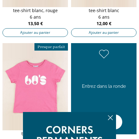
tee-shirt blanc, rouge
tee-shirt blanc
6 ans
6 ans
13,50 €
12,00 €
Ajouter au panier
Ajouter au panier
Presque parfait
Entrez dans la ronde
Découvrir
tee-shirt rose