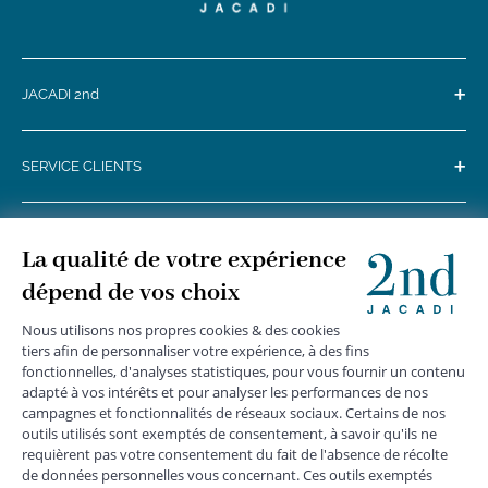
+
JACADI 2nd
+
SERVICE CLIENTS
+
SUIVEZ-NOUS
MENTIONS LÉGALES
|
CGU
|
CGV
|
COOKIES
|
DONNÉES PERSONNELLES
*
Livraison express gratuite en point relais dès 59 € et à domicile dès 150
€ vers la France Métropolitaine
Les données collectées par la société JACADI, responsable
du traitement, sont nécessaires à l'envoi de newsletters, à la
création de compte, pour le traitement, le suivi et la livraison