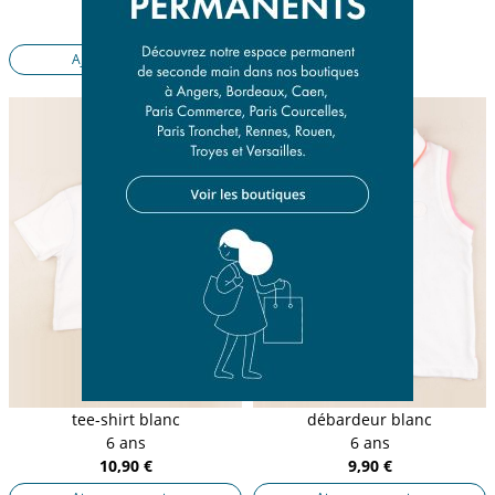
6 ans
9,50 €
Ajouter au panier
tee-shirt blanc
débardeur blanc
6 ans
6 ans
10,90 €
9,90 €