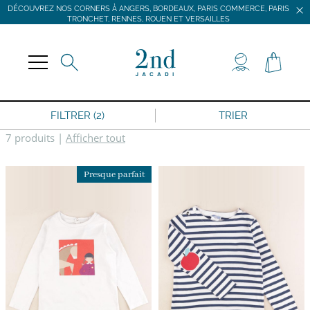
DÉCOUVREZ NOS CORNERS À ANGERS, BORDEAUX, PARIS COMMERCE, PARIS
TRONCHET, RENNES, ROUEN ET VERSAILLES
JACADI SECONDE VIE
LIVRAISON GRATUITE DÈS 59 € D'ACHAT *
DÉCOUVREZ NOS CORNERS À ANGERS, BORDEAUX, PARIS COMMERCE, PARIS
TRONCHET, RENNES, ROUEN ET VERSAILLES
FILTRER (2)
TRIER
7 produits
|
Afficher tout
Presque parfait