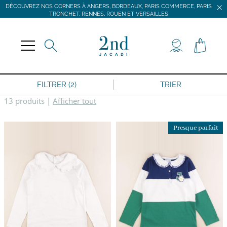
DÉCOUVREZ NOS CORNERS À ANGERS, BORDEAUX, PARIS COMMERCE, PARIS
TRONCHET, RENNES, ROUEN ET VERSAILLES
JACADI SECONDE VIE
LIVRAISON GRATUITE DÈS 59 € D'ACHAT *
DÉCOUVREZ NOS CORNERS À ANGERS, BORDEAUX, PARIS COMMERCE, PARIS
TRONCHET, RENNES, ROUEN ET VERSAILLES
FILTRER (2)
TRIER
13 produits
|
Afficher tout
Presque parfait