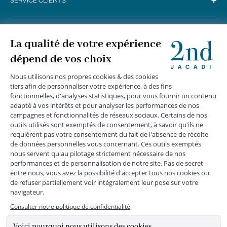
+
SERVICE CLIENTS
+
SUIVEZ-NOUS
MENTIONS LÉGALES
|
CGU
|
CGV
|
COOKIES
|
DONNÉES PERSONNELLES
*
Livraison express gratuite en point relais dès 59 € et à domicile dès 150
€ vers la France Métropolitaine
Les données collectées par la société JACADI, responsable
du traitement, sont nécessaires à l'envoi de newsletters, à la
création de compte, pour le traitement, le suivi et la livraison
de votre commande, ainsi que pour le suivi de votre
adhésion au programme fidélité. Conformément au
Règlement Européen 2016/679 du 27 avril 2016 sur la
protection des données personnelles, vous bénéficiez d'un
droit d'accès, d'édiction des directives anticipées, de
rectification, d'opposition, d'effacement, de portabilité ou de
limitation aux traitements de données vous concernant.