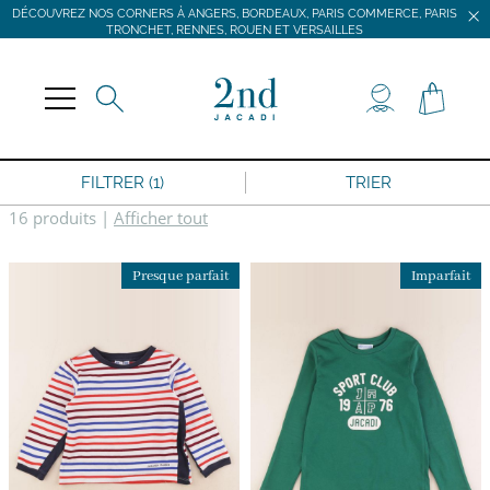
DÉCOUVREZ NOS CORNERS À ANGERS, BORDEAUX, PARIS COMMERCE, PARIS
TRONCHET, RENNES, ROUEN ET VERSAILLES
JACADI SECONDE VIE
LIVRAISON GRATUITE DÈS 59 € D'ACHAT *
DÉCOUVREZ NOS CORNERS À ANGERS, BORDEAUX, PARIS COMMERCE, PARIS
TRONCHET, RENNES, ROUEN ET VERSAILLES
FILTRER (1)
TRIER
16 produits
|
Afficher tout
Presque parfait
Imparfait