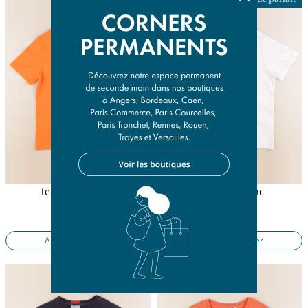
tee-shirt orange
tee-shirt blanc
8 ans
6 ans
11,90 €
9,50 €
Ajouter au panier
Ajouter au panier
Imparfait