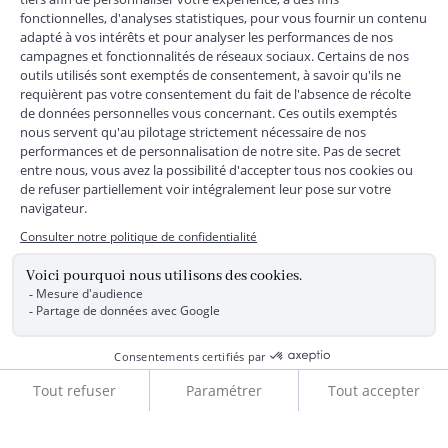
MENTIONS LÉGALES
|
CGU
|
CGV
|
COOKIES
|
DONNÉES PERSONNELLES
*
Livraison express gratuite en point relais dès 59 € et à domicile dès 150
€ vers la France Métropolitaine
Les données collectées par la société JACADI, responsable
du traitement, sont nécessaires à l'envoi de newsletters, à la
création de compte, pour le traitement, le suivi et la livraison
de votre commande, ainsi que pour le suivi de votre
adhésion au programme fidélité. Conformément au
Règlement Européen 2016/679 du 27 avril 2016 sur la
protection des données personnelles, vous bénéficiez d'un
droit d'accès, d'édiction des directives anticipées, de
rectification, d'opposition, d'effacement, de portabilité ou de
limitation aux traitements de données vous concernant.
Vous pouvez exercer vos droits en écrivant à JACADI –
Service Clients – 2/10 Rue Chaptal, 92300 LEVALLOIS-
PERRET, FRANCE ou par email service-clients@jacadi.fr .
Pour plus d'informations, vous pouvez consulter notre