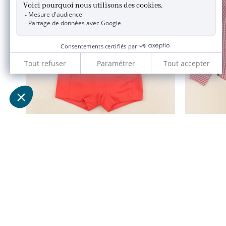
ensemble rouge, blanc, bleu
6 mois
20,90 €
JACADI 2