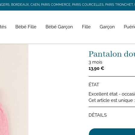
RS, BORDEAUX, CAEN, PARIS COMMERCE, PARIS COURCELLES, PARIS TRONCHET, R
JACADI SECONDE VIE
LIVRAISON GRATUITE DÈS 59 € D'ACHAT *
RS, BORDEAUX, CAEN, PARIS COMMERCE, PARIS COURCELLES, PARIS TRONCHET, R
tés
Bébé Fille
Bébé Garçon
Fille
Garçon
Puéri
Pantalon do
3 mois
13,90 €
ÉTAT
Excellent état - occas
Cet article est unique
DÉTAILS
Pantalo