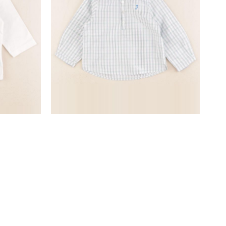
chemise velours multicolore
18 mois
15,90 €
SUIVEZ-NOUS