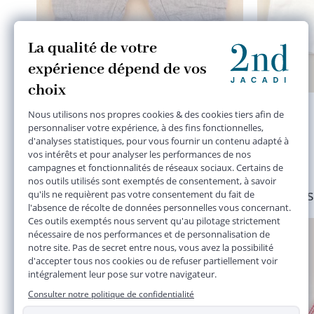
pantalon doublé gris
3 mois
13,90 €
Plusieurs