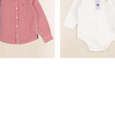
chemise rouge
body à col blanc
8 ans
12 mois
19,50 €
10,90 €
nd
SERVICE CLIENTS