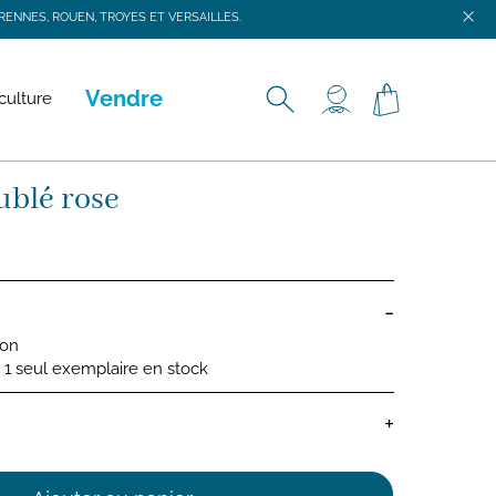
ENNES, ROUEN, TROYES ET VERSAILLES.
ENNES, ROUEN, TROYES ET VERSAILLES.
Vendre
culture
ublé rose
-
ion
 : 1 seul exemplaire en stock
+
ns bébé