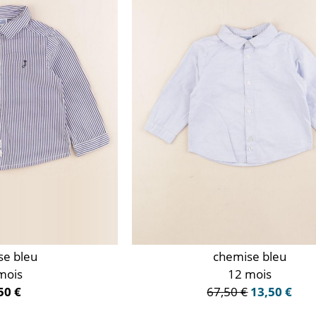
se bleu
chemise bleu
mois
12 mois
50 €
67,50 €
13,50 €