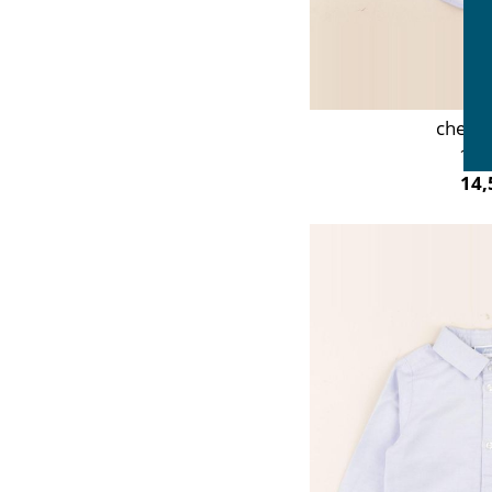
chemi
12 
14,