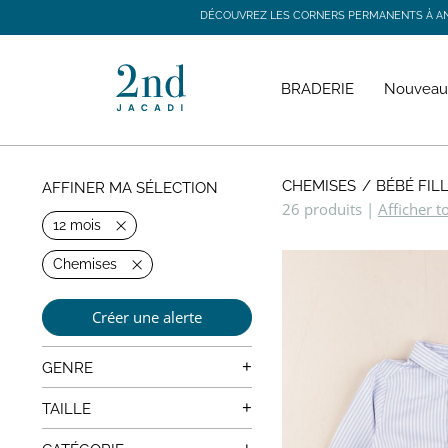
DÉCOUVREZ LES CORNERS PERMANENTS À ANGE
DÉCOUVREZ LES CORNERS PERMANENTS À ANGE
BRADERIE
Nouveau
CHEMISES
BÉBÉ FIL
AFFINER MA SÉLECTION
26 produits
|
Afficher t
12 mois
Chemises
Créer une alerte
+
GENRE
Mixte
+
TAILLE
0 mois