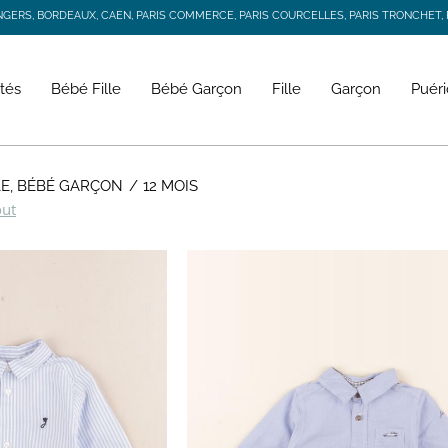
RS, BORDEAUX, CAEN, PARIS COMMERCE, PARIS COURCELLES, PARIS TRONCHET, R
JACADI SECONDE VIE
LIVRAISON GRATUITE DÈS 59 € D'ACHAT *
RS, BORDEAUX, CAEN, PARIS COMMERCE, PARIS COURCELLES, PARIS TRONCHET, R
tés
Bébé Fille
Bébé Garçon
Fille
Garçon
Puéri
LE, BÉBÉ GARÇON
12 MOIS
out