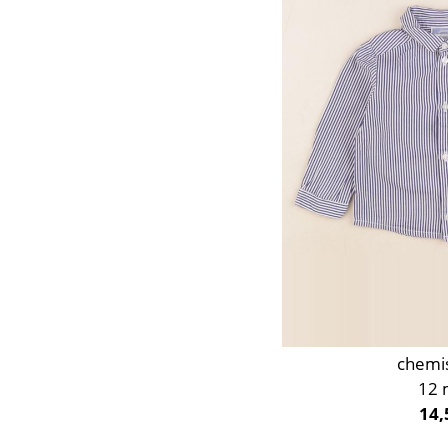
Or
Orange
Rose
Rouge
Taupe
Vert
Violet
chemi
12 
14,