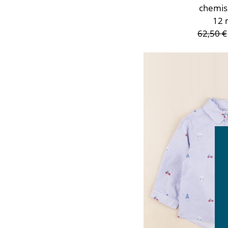
chemis
12 
62,50 €