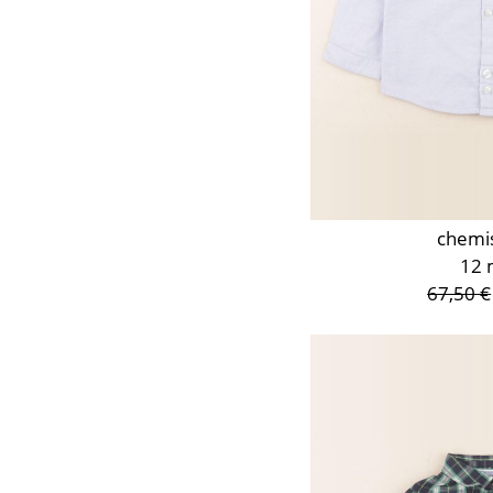
chemi
12 
67,50 €