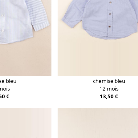
se bleu
chemise bleu
mois
12 mois
50 €
13,50 €