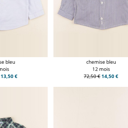
se bleu
chemise bleu
mois
12 mois
13,50 €
72,50 €
14,50 €