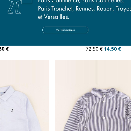
se bleu
chemise bleu, blanc
mois
12 mois
50 €
72,50 €
14,50 €