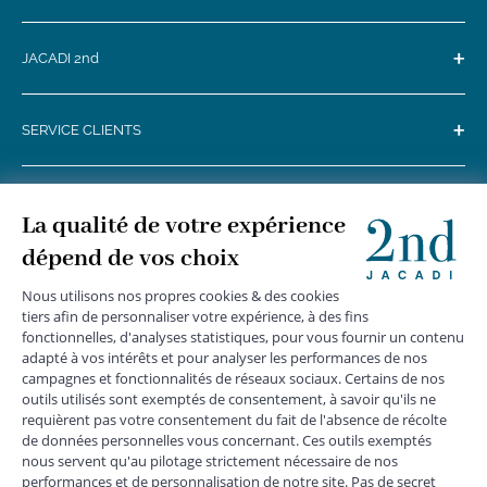
+
JACADI 2nd
+
SERVICE CLIENTS
+
SUIVEZ-NOUS
MENTIONS LÉGALES
|
CGU
|
CGV
|
COOKIES
|
DONNÉES PERSONNELLES
*
Livraison express gratuite en point relais dès 59 € et à domicile dès 150
€ vers la France Métropolitaine
Les données collectées par la société JACADI, responsable
du traitement, sont nécessaires à l'envoi de newsletters, à la
création de compte, pour le traitement, le suivi et la livraison
de votre commande, ainsi que pour le suivi de votre