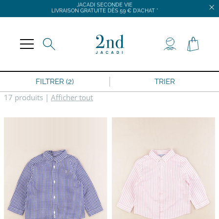
JACADI SECONDE VIE
LIVRAISON GRATUITE DÈS 59 € D'ACHAT *
DÉCOUVREZ NOS CORNERS À ANGERS, BORDEAUX, PARIS COMMERCE, PARIS
TRONCHET, RENNES, ROUEN ET VERSAILLES
FILTRER (2)
TRIER
17 produits
|
Afficher tout