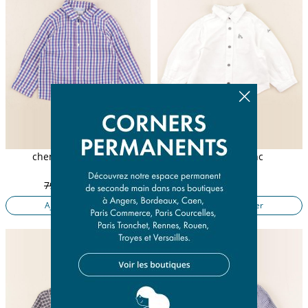
chemise bleu, violet
chemise blanc
18 mois
18 mois
79,50 €
15,90 €
14,50 €
Ajouter au panier
Ajouter au panier