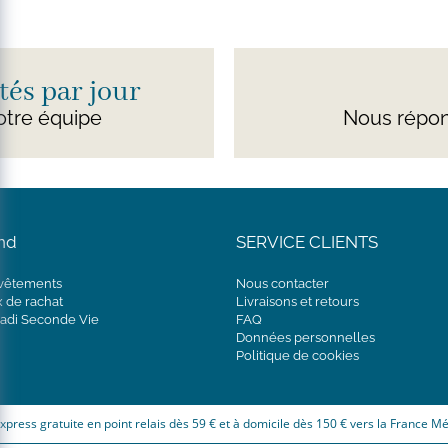
és par jour
otre équipe
Nous répon
nd
SERVICE CLIENTS
 vêtements
Nous contacter
x de rachat
Livraisons et retours
adi Seconde Vie
FAQ
Données personnelles
Politique de cookies
express gratuite en point relais dès 59 € et à domicile dès 150 € vers la France Mé