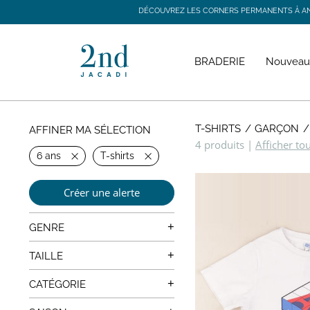
DÉCOUVREZ LES CORNERS PERMANENTS À ANGE
DÉCOUVREZ LES CORNERS PERMANENTS À ANGE
BRADERIE
Nouveau
T-SHIRTS
GARÇON
AFFINER MA SÉLECTION
4 produits
|
Afficher to
6 ans
T-shirts
Créer une alerte
+
GENRE
Mixte
+
TAILLE
4 ans
+
CATÉGORIE
5 ans
Manteaux, Vestes