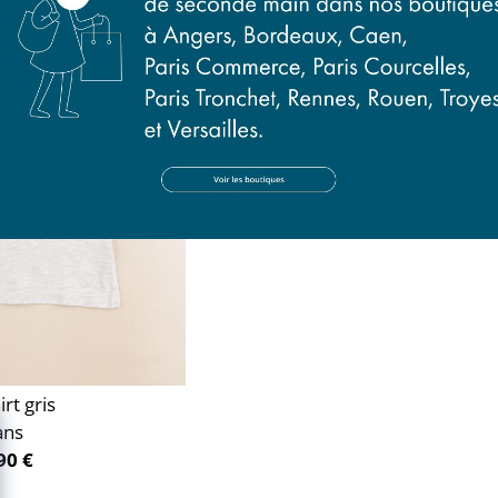
irt gris
ans
90 €