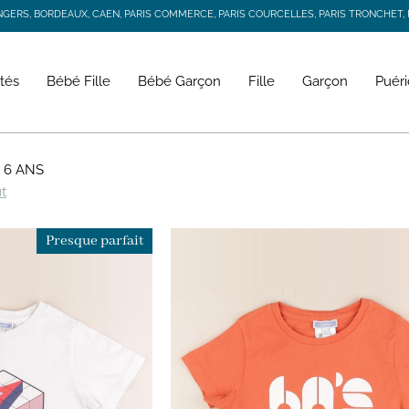
RS, BORDEAUX, CAEN, PARIS COMMERCE, PARIS COURCELLES, PARIS TRONCHET, R
JACADI SECONDE VIE
LIVRAISON GRATUITE DÈS 59 € D'ACHAT *
RS, BORDEAUX, CAEN, PARIS COMMERCE, PARIS COURCELLES, PARIS TRONCHET, R
tés
Bébé Fille
Bébé Garçon
Fille
Garçon
Puéri
6 ANS
ut
Presque parfait