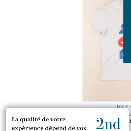
Orange
Rose
Rouge
Taupe
Vert
Violet
tee-sh
6 
10,