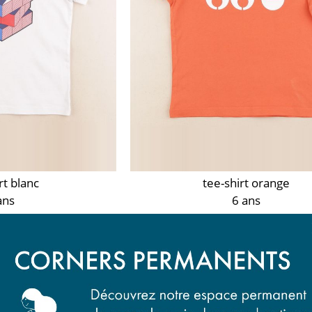
rt blanc
tee-shirt orange
ans
6 ans
50 €
10,90 €