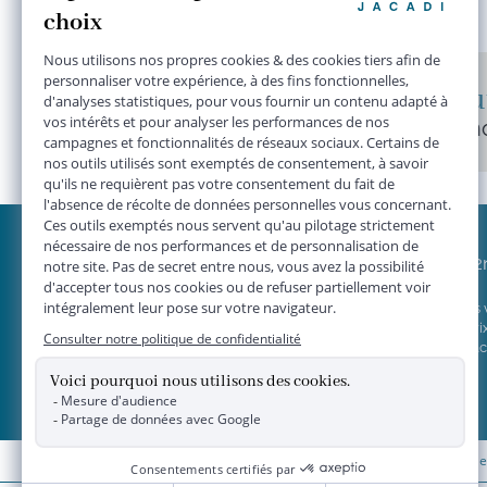
Des centaines de nouveaut
Sélectionnées avec soin par n
JACADI 2
Vendre vos
Grille de pri
Concept Jac
*
Livraison 