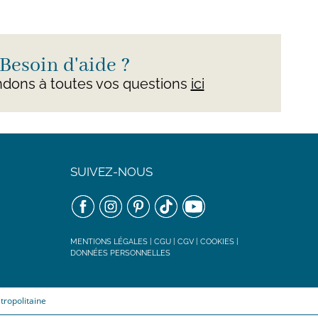
Besoin d'aide ?
dons à toutes vos questions
ici
SUIVEZ-NOUS
MENTIONS LÉGALES
|
CGU
|
CGV
|
COOKIES
|
DONNÉES PERSONNELLES
tropolitaine