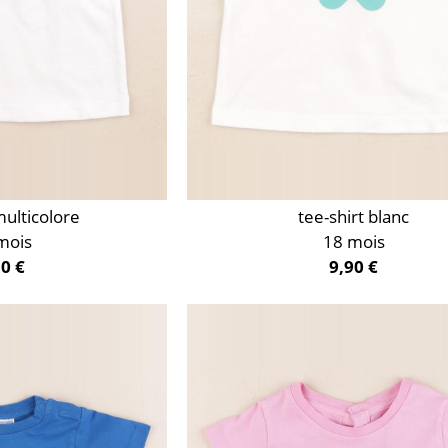
multicolore
tee-shirt blanc
mois
18 mois
50 €
9,90 €