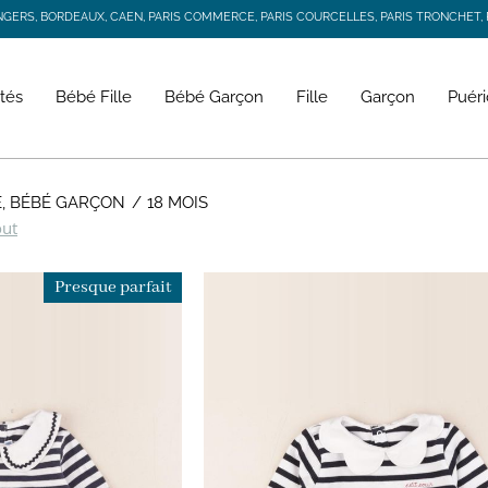
RS, BORDEAUX, CAEN, PARIS COMMERCE, PARIS COURCELLES, PARIS TRONCHET, R
JACADI SECONDE VIE
LIVRAISON GRATUITE DÈS 59 € D'ACHAT *
RS, BORDEAUX, CAEN, PARIS COMMERCE, PARIS COURCELLES, PARIS TRONCHET, R
tés
Bébé Fille
Bébé Garçon
Fille
Garçon
Puéri
E, BÉBÉ GARÇON
18 MOIS
out
Presque parfait