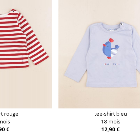
rt rouge
tee-shirt bleu
mois
18 mois
90 €
12,90 €