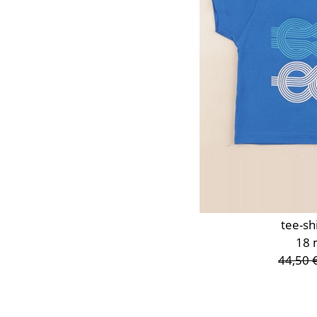
tee-sh
18 
44,50 