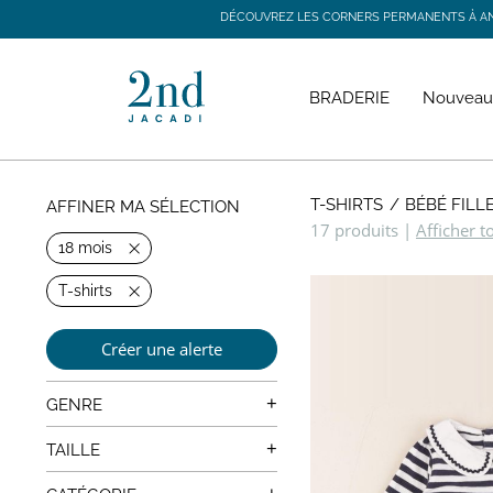
DÉCOUVREZ LES CORNERS PERMANENTS À ANGE
DÉCOUVREZ LES CORNERS PERMANENTS À ANGE
BRADERIE
Nouveau
T-SHIRTS
BÉBÉ FILL
AFFINER MA SÉLECTION
17 produits
|
Afficher t
18 mois
T-shirts
Créer une alerte
+
GENRE
Mixte
+
TAILLE
0 mois