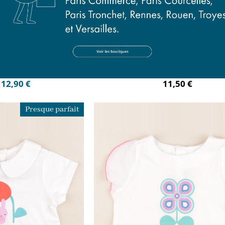
irt bleu
tee-shirt bleu
mois
18 mois
12,90 €
11,50 €
Presque parfait