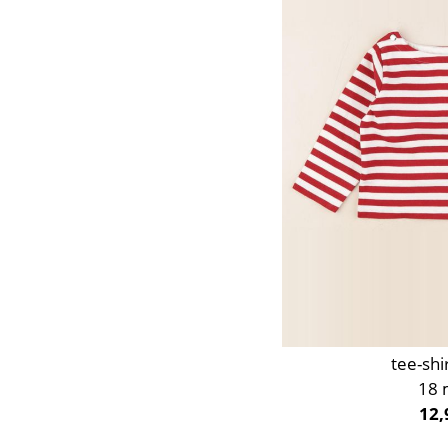
Or
Orange
Rose
Rouge
Taupe
Vert
Violet
tee-shi
18 
12,