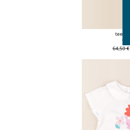
tee-sh
18 
64,50 €