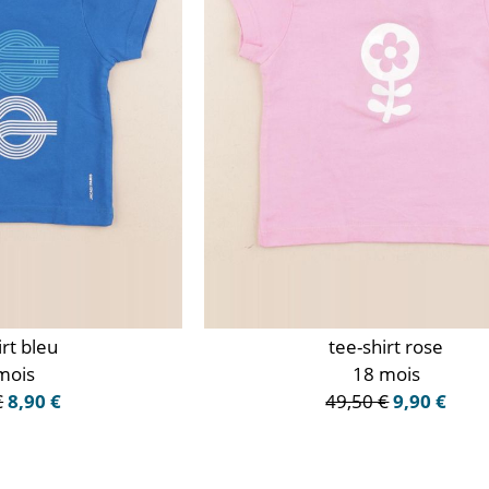
irt bleu
tee-shirt rose
mois
18 mois
€
8,90 €
49,50 €
9,90 €